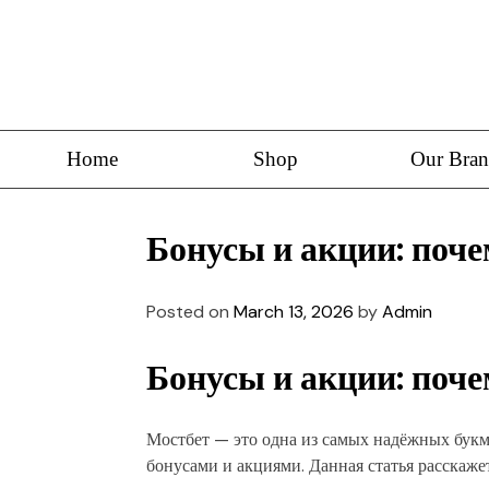
Home
Shop
Our Bran
Бонусы и акции: поч
Posted on
March 13, 2026
by
Admin
Бонусы и акции: поч
Мостбет — это одна из самых надёжных букм
бонусами и акциями. Данная статья расскаже