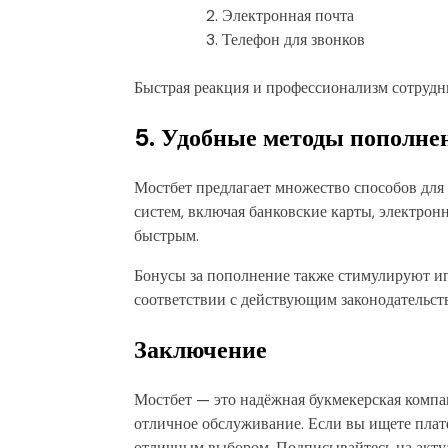
Электронная почта
Телефон для звонков
Быстрая реакция и профессионализм сотрудн
5. Удобные методы пополнен
Мостбет предлагает множество способов для
систем, включая банковские карты, электро
быстрым.
Бонусы за пополнение также стимулируют иг
соответствии с действующим законодательст
Заключение
Мостбет — это надёжная букмекерская компа
отличное обслуживание. Если вы ищете платф
отличным выбором. Подписывайтесь на актуа