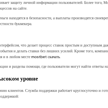
вает защиту личной информации пользователей. Более того, Мос
цессов на сайте.
еньги находятся в безопасности, а выплаты производятся своевре
естности букмекера.
терфейсом, что делает процесс ставок простым и доступным даж
события и делать ставки без лишних усилий. Кроме того, компан
мя и в любом месте
mostbet скачать
.
ции и разделы помощи, где пользователи могут найти ответы на
высоком уровне
нию клиентов. Служба поддержки работает круглосуточно и гото
 поддержкой: