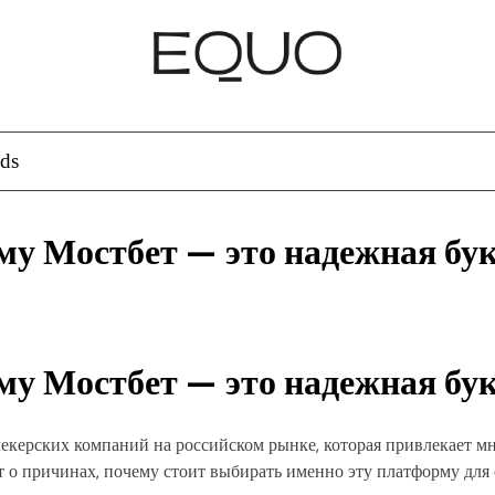
ds
ему Мостбет — это надежная б
ему Мостбет — это надежная б
екерских компаний на российском рынке, которая привлекает 
т о причинах, почему стоит выбирать именно эту платформу для 