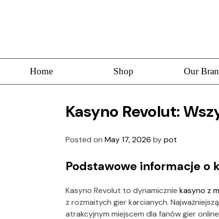
Home
Shop
Our Bran
Kasyno Revolut: Wszy
Posted on
May 17, 2026
by
pot
Podstawowe informacje o k
Kasyno Revolut to dynamicznie
kasyno z m
z rozmaitych gier karcianych. Najważniejsz
atrakcyjnym miejscem dla fanów gier online