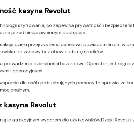
ność kasyna Revolut
nologii szyfrowania, co zapewnia prywatność i bezpieczeńst
eczne przed nieuprawnionym dostępem.
akcje dzięki przejrzystemu panelowi i powiadomieniom w cza
dowisko do zabawy bez obaw o utratę środków.
na prowadzenie działalności hazardowej.Operator jest regul
wymi i operacyjnymi.
 wsparcie dla osób potrzebujących pomocy.To sprawia, że kor
emocjonalnym.
 z kasyna Revolut
nią je atrakcyjnym wyborem dla użytkowników.Dzięki Revolut 