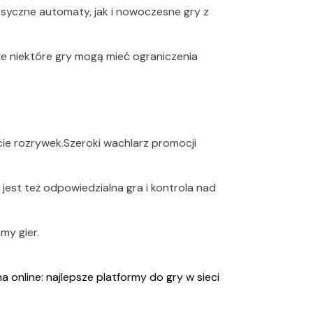
asyczne automaty, jak i nowoczesne gry z
e niektóre gry mogą mieć ograniczenia
cie rozrywek.Szeroki wachlarz promocji
jest też odpowiedzialna gra i kontrola nad
my gier.
a online: najlepsze platformy do gry w sieci