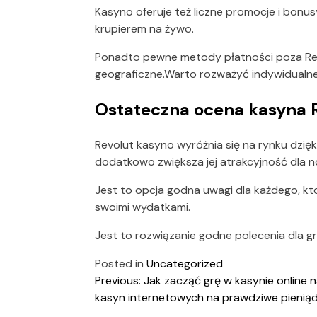
Kasyno oferuje też liczne promocje i bonu
krupierem na żywo.
Ponadto pewne metody płatności poza Revo
geograficzne.Warto rozważyć indywidualn
Ostateczna ocena kasyna 
Revolut kasyno wyróżnia się na rynku dzię
dodatkowo zwiększa jej atrakcyjność dla n
Jest to opcja godna uwagi dla każdego, kt
swoimi wydatkami.
Jest to rozwiązanie godne polecenia dla g
Posted in
Uncategorized
Post
Previous:
Jak zacząć grę w kasynie online 
kasyn internetowych na prawdziwe pienią
navigation