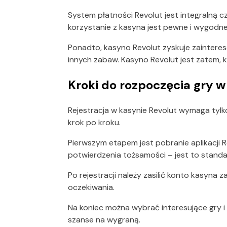
System płatności Revolut jest integralną 
korzystanie z kasyna jest pewne i wygodne
Ponadto, kasyno Revolut zyskuje zaintere
innych zabaw. Kasyno Revolut jest zatem, 
Kroki do rozpoczęcia gry w
Rejestracja w kasynie Revolut wymaga tylko
krok po kroku.
Pierwszym etapem jest pobranie aplikacji R
potwierdzenia tożsamości – jest to stan
Po rejestracji należy zasilić konto kasyna
oczekiwania.
Na koniec można wybrać interesujące gry i
szanse na wygraną.