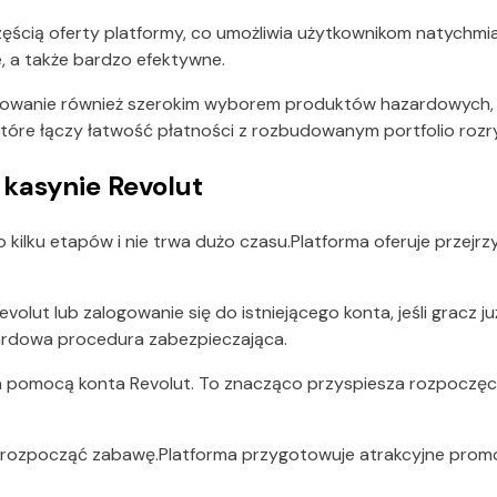
częścią oferty platformy, co umożliwia użytkownikom natychm
, a także bardzo efektywne.
sowanie również szerokim wyborem produktów hazardowych, w 
które łączy łatwość płatności z rozbudowanym portfolio rozr
 kasynie Revolut
 kilku etapów i nie trwa dużo czasu.Platforma oferuje przejrz
evolut lub zalogowanie się do istniejącego konta, jeśli gracz
dardowa procedura zabezpieczająca.
 za pomocą konta Revolut. To znacząco przyspiesza rozpoczęci
 rozpocząć zabawę.Platforma przygotowuje atrakcyjne promocj