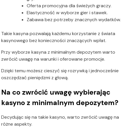
Oferta promocyjna dla świeżych graczy.
Elastyczność w wyborze gier i stawek.
Zabawa bez potrzeby znacznych wydatków.
Takie kasyna pozwalają każdemu korzystanie z świata
kasynowego bez konieczności znaczących wpłat.
Przy wyborze kasyna z minimalnym depozytem warto
zwrócić uwagę na warunki i oferowane promocje.
Dzięki temu możesz cieszyć się rozrywką i jednocześnie
oszczędzać pieniędzmi z głową.
Na co zwrócić uwagę wybierając
kasyno z minimalnym depozytem?
Decydując się na takie kasyno, warto zwrócić uwagę na
różne aspekty.