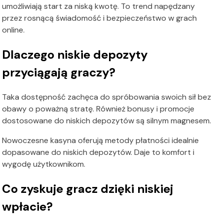
umożliwiają start za niską kwotę. To trend napędzany
przez rosnącą świadomość i bezpieczeństwo w grach
online.
Dlaczego niskie depozyty
przyciągają graczy?
Taka dostępność zachęca do spróbowania swoich sił bez
obawy o poważną stratę. Również bonusy i promocje
dostosowane do niskich depozytów są silnym magnesem.
Nowoczesne kasyna oferują metody płatności idealnie
dopasowane do niskich depozytów. Daje to komfort i
wygodę użytkownikom.
Co zyskuje gracz dzięki niskiej
wpłacie?