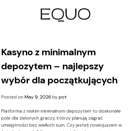
Kasyno z minimalnym
depozytem – najlepszy
wybór dla początkujących
Posted on
May 9, 2026
by
pot
Platforma z niskim minimalnym depozytem to doskonałe
pole dla zielonych graczy, którzy planują zagrać
umiejętności bez wielkich sum. Czy jesteś nowicjuszem w