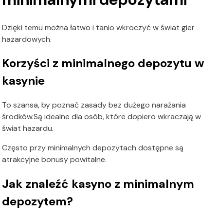
Dzięki temu można łatwo i tanio wkroczyć w świat gier
hazardowych.
Korzyści z minimalnego depozytu w
kasynie
To szansa, by poznać zasady bez dużego narażania
środków.Są idealne dla osób, które dopiero wkraczają w
świat hazardu.
Często przy minimalnych depozytach dostępne są
atrakcyjne bonusy powitalne.
Jak znaleźć kasyno z minimalnym
depozytem?