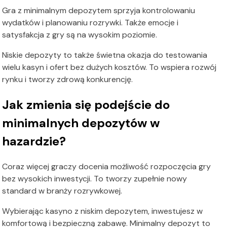
Gra z minimalnym depozytem sprzyja kontrolowaniu
wydatków i planowaniu rozrywki. Także emocje i
satysfakcja z gry są na wysokim poziomie.
Niskie depozyty to także świetna okazja do testowania
wielu kasyn i ofert bez dużych kosztów. To wspiera rozwój
rynku i tworzy zdrową konkurencję.
Jak zmienia się podejście do
minimalnych depozytów w
hazardzie?
Coraz więcej graczy docenia możliwość rozpoczęcia gry
bez wysokich inwestycji. To tworzy zupełnie nowy
standard w branży rozrywkowej.
Wybierając kasyno z niskim depozytem, inwestujesz w
komfortową i bezpieczną zabawę. Minimalny depozyt to