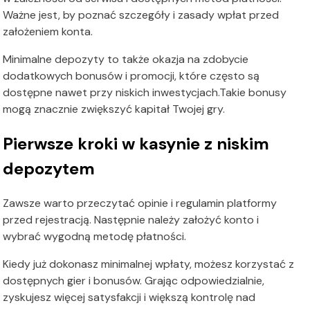
Ważne jest, by poznać szczegóły i zasady wpłat przed
założeniem konta.
Minimalne depozyty to także okazja na zdobycie
dodatkowych bonusów i promocji, które często są
dostępne nawet przy niskich inwestycjach.Takie bonusy
mogą znacznie zwiększyć kapitał Twojej gry.
Pierwsze kroki w kasynie z niskim
depozytem
Zawsze warto przeczytać opinie i regulamin platformy
przed rejestracją. Następnie należy założyć konto i
wybrać wygodną metodę płatności.
Kiedy już dokonasz minimalnej wpłaty, możesz korzystać z
dostępnych gier i bonusów. Grając odpowiedzialnie,
zyskujesz więcej satysfakcji i większą kontrolę nad