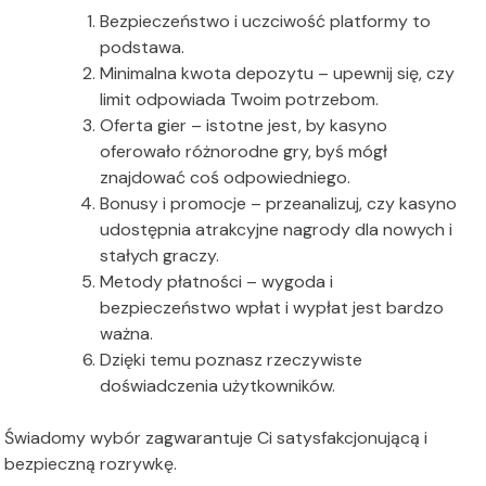
Bezpieczeństwo i uczciwość platformy to
podstawa.
Minimalna kwota depozytu – upewnij się, czy
limit odpowiada Twoim potrzebom.
Oferta gier – istotne jest, by kasyno
oferowało różnorodne gry, byś mógł
znajdować coś odpowiedniego.
Bonusy i promocje – przeanalizuj, czy kasyno
udostępnia atrakcyjne nagrody dla nowych i
stałych graczy.
Metody płatności – wygoda i
bezpieczeństwo wpłat i wypłat jest bardzo
ważna.
Dzięki temu poznasz rzeczywiste
doświadczenia użytkowników.
Świadomy wybór zagwarantuje Ci satysfakcjonującą i
bezpieczną rozrywkę.