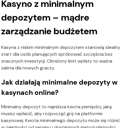
Kasyno z minimalnym
depozytem – mądre
zarządzanie budżetem
Kasyna z niskim minimalnym depozytem stanowią idealny
start dla osób planujących spróbować szczęścia bez
znacznych inwestycji. Obniżony limit wpłaty to ważna
zaleta dla nowych graczy.
Jak działają minimalne depozyty w
kasynach online?
Minimalny depozyt to najniższa kwota pieniędzy, jaką
musisz wpłacić, aby rozpocząć grę na platformie
kasynowej. Kwota minimalnego depozytu może się różnić
w zależności od serwisu i dostępnych metod płatności.