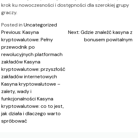
krok ku nowoczesności i dostępności dla szerokiej grupy
graczy.
Posted in
Uncategorized
Post
Previous:
Kasyna
Next:
Gdzie znaleźć kasyna z
kryptowalutowe: Pełny
bonusem powitalnym
navigation
przewodnik po
rewolucyjnych platformach
zakładów Kasyna
kryptowalutowe: przyszłość
zakładów internetowych
Kasyna kryptowalutowe –
zalety, wady i
funkcjonalności Kasyna
kryptowalutowe: co to jest,
jak działa i dlaczego warto
spróbować