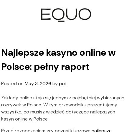
Najlepsze kasyno online w
Polsce: pełny raport
Posted on
May 3, 2026
by
pot
Zakłady online stają się jednym z najchętniej wybieranych
rozrywek w Polsce. W tym przewodniku prezentujemy
wszystko, co musisz wiedzieć dotyczące najlepszych
kasyn online w Polsce.
Przed rozpoczęciem gry poznaj kluczowe
najlepsze