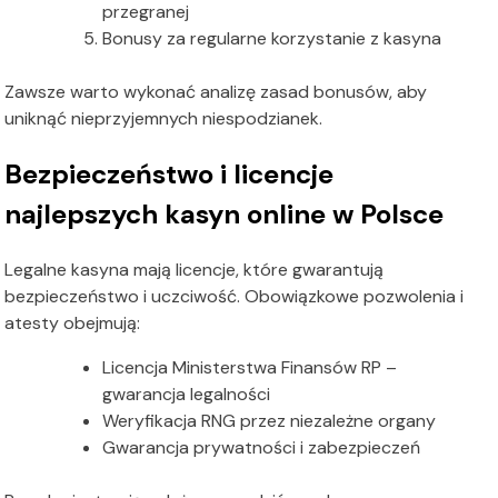
przegranej
Bonusy za regularne korzystanie z kasyna
Zawsze warto wykonać analizę zasad bonusów, aby
uniknąć nieprzyjemnych niespodzianek.
Bezpieczeństwo i licencje
najlepszych kasyn online w Polsce
Legalne kasyna mają licencje, które gwarantują
bezpieczeństwo i uczciwość. Obowiązkowe pozwolenia i
atesty obejmują:
Licencja Ministerstwa Finansów RP –
gwarancja legalności
Weryfikacja RNG przez niezależne organy
Gwarancja prywatności i zabezpieczeń