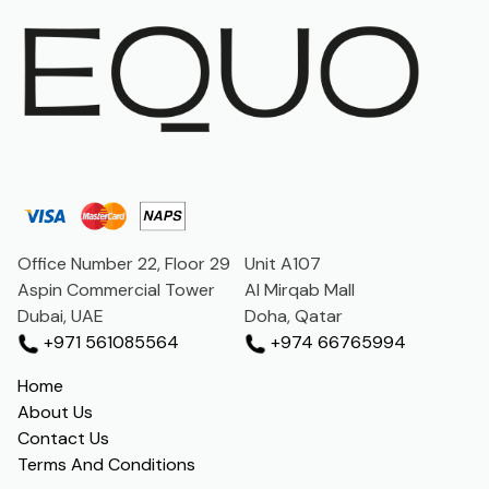
Office Number 22, Floor 29
Unit A107
Aspin Commercial Tower
Al Mirqab Mall
Dubai, UAE
Doha, Qatar
+971 561085564
+974 66765994
Home
About Us
Contact Us
Terms And Conditions