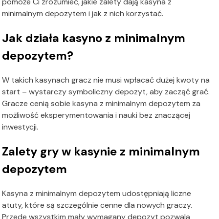
pomoże Ci zrozumieć, jakie zalety dają kasyna z
minimalnym depozytem i jak z nich korzystać.
Jak działa kasyno z minimalnym
depozytem?
W takich kasynach gracz nie musi wpłacać dużej kwoty na
start – wystarczy symboliczny depozyt, aby zacząć grać.
Gracze cenią sobie kasyna z minimalnym depozytem za
możliwość eksperymentowania i nauki bez znaczącej
inwestycji.
Zalety gry w kasynie z minimalnym
depozytem
Kasyna z minimalnym depozytem udostępniają liczne
atuty, które są szczególnie cenne dla nowych graczy.
Przede wszystkim mały wymagany depozyt pozwala