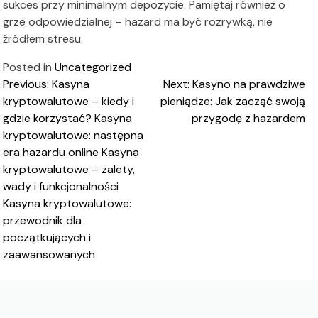
sukces przy minimalnym depozycie. Pamiętaj również o
grze odpowiedzialnej – hazard ma być rozrywką, nie
źródłem stresu.
Posted in
Uncategorized
Post
Previous:
Kasyna
Next:
Kasyno na prawdziwe
kryptowalutowe – kiedy i
pieniądze: Jak zacząć swoją
navigation
gdzie korzystać? Kasyna
przygodę z hazardem
kryptowalutowe: następna
era hazardu online Kasyna
kryptowalutowe – zalety,
wady i funkcjonalności
Kasyna kryptowalutowe:
przewodnik dla
początkujących i
zaawansowanych