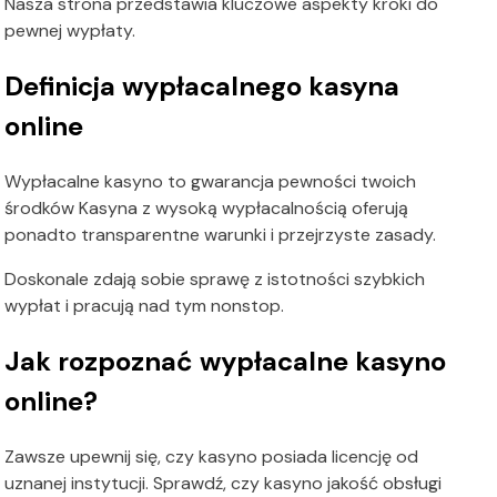
Nasza strona przedstawia kluczowe aspekty kroki do
pewnej wypłaty.
Definicja wypłacalnego kasyna
online
Wypłacalne kasyno to gwarancja pewności twoich
środków Kasyna z wysoką wypłacalnością oferują
ponadto transparentne warunki i przejrzyste zasady.
Doskonale zdają sobie sprawę z istotności szybkich
wypłat i pracują nad tym nonstop.
Jak rozpoznać wypłacalne kasyno
online?
Zawsze upewnij się, czy kasyno posiada licencję od
uznanej instytucji. Sprawdź, czy kasyno jakość obsługi