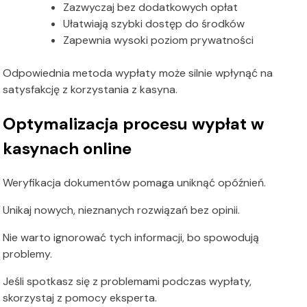
Zazwyczaj bez dodatkowych opłat
Ułatwiają szybki dostęp do środków
Zapewnia wysoki poziom prywatności
Odpowiednia metoda wypłaty może silnie wpłynąć na
satysfakcję z korzystania z kasyna.
Optymalizacja procesu wypłat w
kasynach online
Weryfikacja dokumentów pomaga uniknąć opóźnień.
Unikaj nowych, nieznanych rozwiązań bez opinii.
Nie warto ignorować tych informacji, bo spowodują
problemy.
Jeśli spotkasz się z problemami podczas wypłaty,
skorzystaj z pomocy eksperta.