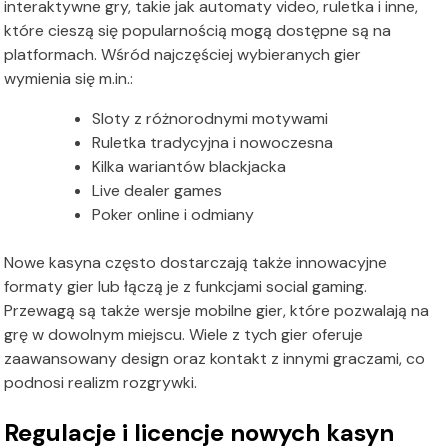
interaktywne gry, takie jak automaty video, ruletka i inne,
które cieszą się popularnością mogą dostępne są na
platformach. Wśród najczęściej wybieranych gier
wymienia się m.in.:
Sloty z różnorodnymi motywami
Ruletka tradycyjna i nowoczesna
Kilka wariantów blackjacka
Live dealer games
Poker online i odmiany
Nowe kasyna często dostarczają także innowacyjne
formaty gier lub łączą je z funkcjami social gaming.
Przewagą są także wersje mobilne gier, które pozwalają na
grę w dowolnym miejscu. Wiele z tych gier oferuje
zaawansowany design oraz kontakt z innymi graczami, co
podnosi realizm rozgrywki.
Regulacje i licencje nowych kasyn