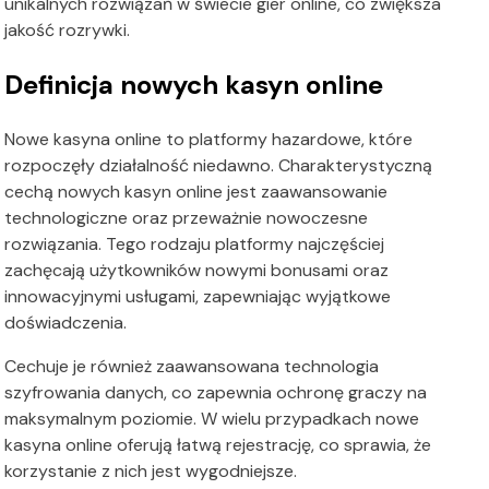
unikalnych rozwiązań w świecie gier online, co zwiększa
jakość rozrywki.
Definicja nowych kasyn online
Nowe kasyna online to platformy hazardowe, które
rozpoczęły działalność niedawno. Charakterystyczną
cechą nowych kasyn online jest zaawansowanie
technologiczne oraz przeważnie nowoczesne
rozwiązania. Tego rodzaju platformy najczęściej
zachęcają użytkowników nowymi bonusami oraz
innowacyjnymi usługami, zapewniając wyjątkowe
doświadczenia.
Cechuje je również zaawansowana technologia
szyfrowania danych, co zapewnia ochronę graczy na
maksymalnym poziomie. W wielu przypadkach nowe
kasyna online oferują łatwą rejestrację, co sprawia, że
korzystanie z nich jest wygodniejsze.