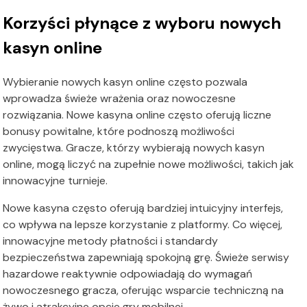
Korzyści płynące z wyboru nowych
kasyn online
Wybieranie nowych kasyn online często pozwala
wprowadza świeże wrażenia oraz nowoczesne
rozwiązania. Nowe kasyna online często oferują liczne
bonusy powitalne, które podnoszą możliwości
zwycięstwa. Gracze, którzy wybierają nowych kasyn
online, mogą liczyć na zupełnie nowe możliwości, takich jak
innowacyjne turnieje.
Nowe kasyna często oferują bardziej intuicyjny interfejs,
co wpływa na lepsze korzystanie z platformy. Co więcej,
innowacyjne metody płatności i standardy
bezpieczeństwa zapewniają spokojną grę. Świeże serwisy
hazardowe reaktywnie odpowiadają do wymagań
nowoczesnego gracza, oferując wsparcie techniczną na
żywo i atrakcyjne opcje gry mobilnej.