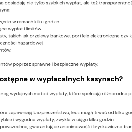
 posiadają nie tylko szybkich wypłat, ale też transparentnośc
syna:
zęsto w ramach kilku godzin.
e wypłat i limitów.
y, takich jak przelewy bankowe, portfele elektroniczne czy 
eczności hazardowej.
ntów.
ientów poprzez sprawne i bezpieczne wypłaty.
dostępne w wypłacalnych kasynach?
ereg wydajnych metod wypłaty, które spełniają różnorodne p
re zapewniają bezpieczeństwo, lecz mogą trwać od kilku godz
zybkie i wygodne wypłaty, zwykle w ciągu kilku godzin.
j powszechne, gwarantujące anonimowość i błyskawiczne tran