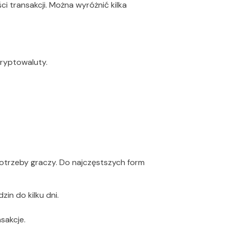
i transakcji. Można wyróżnić kilka
kryptowaluty.
otrzeby graczy. Do najczęstszych form
in do kilku dni.
sakcje.