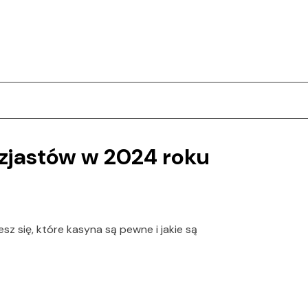
uzjastów w 2024 roku
z się, które kasyna są pewne i jakie są