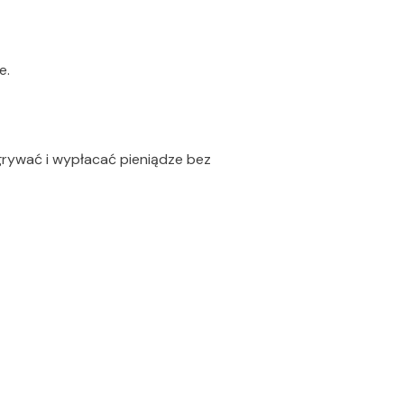
e.
rywać i wypłacać pieniądze bez