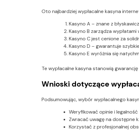
Oto najbardziej wypłacalne kasyna interne
Kasyno A – znane z błyskawic
Kasyno B zarządza wypłatami w
Kasyno C jest cenione za solidn
Kasyno D – gwarantuje szybkie
Kasyno E wyróżnia się natychm
Te wypłacalne kasyna stanowią gwarancję s
Wnioski dotyczące wypłac
Podsumowując, wybór wypłacalnego kasyna 
Weryfikować opinie i legalność 
Zwracać uwagę na dostępne ka
Korzystać z profesjonalnej obs