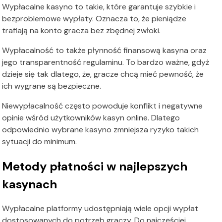
Wypłacalne kasyno to takie, które garantuje szybkie i
bezproblemowe wypłaty. Oznacza to, że pieniądze
trafiają na konto gracza bez zbędnej zwłoki.
Wypłacalność to także płynność finansową kasyna oraz
jego transparentność regulaminu. To bardzo ważne, gdyż
dzieje się tak dlatego, że, gracze chcą mieć pewność, że
ich wygrane są bezpieczne.
Niewypłacalność często powoduje konflikt i negatywne
opinie wśród użytkowników kasyn online. Dlatego
odpowiednio wybrane kasyno zmniejsza ryzyko takich
sytuacji do minimum.
Metody płatności w najlepszych
kasynach
Wypłacalne platformy udostępniają wiele opcji wypłat
dostosowanych do potrzeb graczy. Do najczęściej