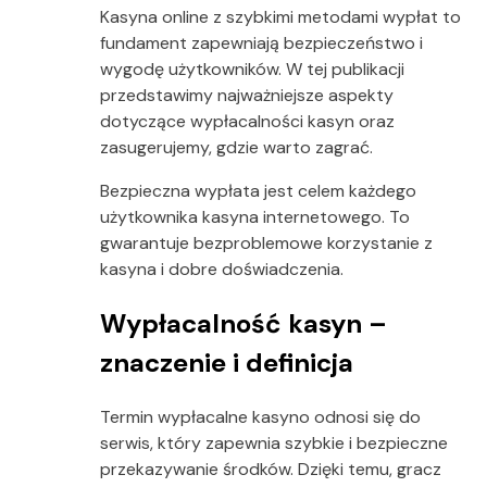
Kasyna online z szybkimi metodami wypłat to
fundament zapewniają bezpieczeństwo i
wygodę użytkowników. W tej publikacji
przedstawimy najważniejsze aspekty
dotyczące wypłacalności kasyn oraz
zasugerujemy, gdzie warto zagrać.
Bezpieczna wypłata jest celem każdego
użytkownika kasyna internetowego. To
gwarantuje bezproblemowe korzystanie z
kasyna i dobre doświadczenia.
Wypłacalność kasyn –
znaczenie i definicja
Termin wypłacalne kasyno odnosi się do
serwis, który zapewnia szybkie i bezpieczne
przekazywanie środków. Dzięki temu, gracz