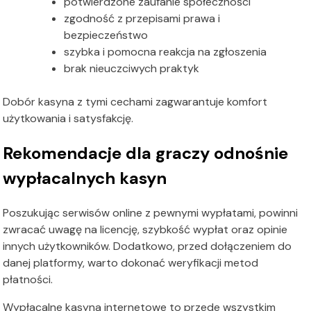
potwierdzone zaufanie społeczności
zgodność z przepisami prawa i
bezpieczeństwo
szybka i pomocna reakcja na zgłoszenia
brak nieuczciwych praktyk
Dobór kasyna z tymi cechami zagwarantuje komfort
użytkowania i satysfakcję.
Rekomendacje dla graczy odnośnie
wypłacalnych kasyn
Poszukując serwisów online z pewnymi wypłatami, powinni
zwracać uwagę na licencję, szybkość wypłat oraz opinie
innych użytkowników. Dodatkowo, przed dołączeniem do
danej platformy, warto dokonać weryfikacji metod
płatności.
Wypłacalne kasyna internetowe to przede wszystkim