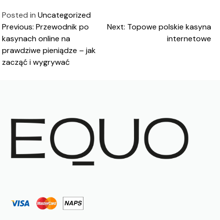
Posted in
Uncategorized
Post
Previous:
Przewodnik po
Next:
Topowe polskie kasyna
kasynach online na
internetowe
navigation
prawdziwe pieniądze – jak
zacząć i wygrywać