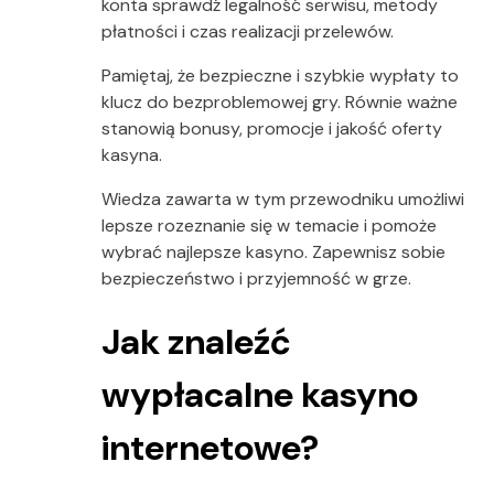
konta sprawdź legalność serwisu, metody
płatności i czas realizacji przelewów.
Pamiętaj, że bezpieczne i szybkie wypłaty to
klucz do bezproblemowej gry. Równie ważne
stanowią bonusy, promocje i jakość oferty
kasyna.
Wiedza zawarta w tym przewodniku umożliwi
lepsze rozeznanie się w temacie i pomoże
wybrać najlepsze kasyno. Zapewnisz sobie
bezpieczeństwo i przyjemność w grze.
Jak znaleźć
wypłacalne kasyno
internetowe?