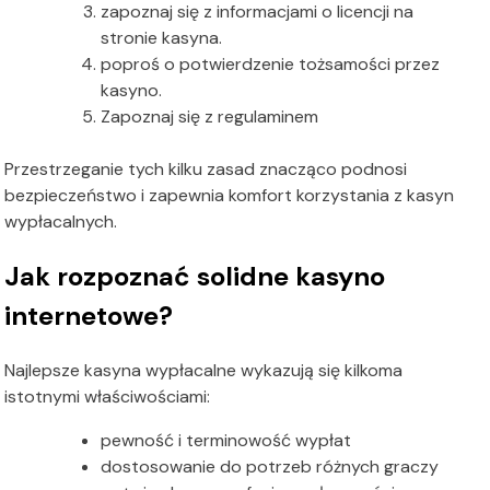
zapoznaj się z informacjami o licencji na
stronie kasyna.
poproś o potwierdzenie tożsamości przez
kasyno.
Zapoznaj się z regulaminem
Przestrzeganie tych kilku zasad znacząco podnosi
bezpieczeństwo i zapewnia komfort korzystania z kasyn
wypłacalnych.
Jak rozpoznać solidne kasyno
internetowe?
Najlepsze kasyna wypłacalne wykazują się kilkoma
istotnymi właściwościami:
pewność i terminowość wypłat
dostosowanie do potrzeb różnych graczy