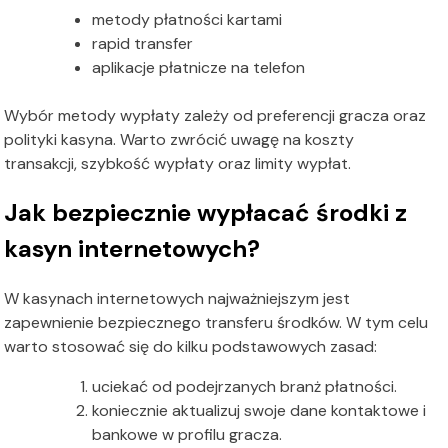
metody płatności kartami
rapid transfer
aplikacje płatnicze na telefon
Wybór metody wypłaty zależy od preferencji gracza oraz
polityki kasyna. Warto zwrócić uwagę na koszty
transakcji, szybkość wypłaty oraz limity wypłat.
Jak bezpiecznie wypłacać środki z
kasyn internetowych?
W kasynach internetowych najważniejszym jest
zapewnienie bezpiecznego transferu środków. W tym celu
warto stosować się do kilku podstawowych zasad:
uciekać od podejrzanych branż płatności.
koniecznie aktualizuj swoje dane kontaktowe i
bankowe w profilu gracza.