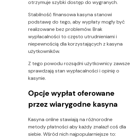
otrzymuje szybki dostęp do wygranych.
Stabilność finansowa kasyna stanowi
podstawę do tego, aby wypłaty mogły być
realizowane bez problemów. Brak
wypłacalności to często utrudnieniami i
niepewnością dla korzystających z kasyna
użytkowników.
Z tego powodu rozsądni użytkownicy zawsze
sprawdzają stan wypłacalności i opinię o
kasynie.
Opcje wypłat oferowane
przez wiarygodne kasyna
Kasyna online stawiają na różnorodne
metody płatności aby każdy znalazł coś dla
siebie. Wśród nich najpopularniejsze to: