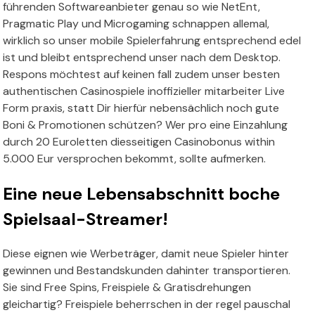
führenden Softwareanbieter genau so wie NetEnt,
Pragmatic Play und Microgaming schnappen allemal,
wirklich so unser mobile Spielerfahrung entsprechend edel
ist und bleibt entsprechend unser nach dem Desktop.
Respons möchtest auf keinen fall zudem unser besten
authentischen Casinospiele inoffizieller mitarbeiter Live
Form praxis, statt Dir hierfür nebensächlich noch gute
Boni & Promotionen schützen? Wer pro eine Einzahlung
durch 20 Euroletten diesseitigen Casinobonus within
5.000 Eur versprochen bekommt, sollte aufmerken.
Eine neue Lebensabschnitt boche
Spielsaal-Streamer!
Diese eignen wie Werbeträger, damit neue Spieler hinter
gewinnen und Bestandskunden dahinter transportieren.
Sie sind Free Spins, Freispiele & Gratisdrehungen
gleichartig? Freispiele beherrschen in der regel pauschal