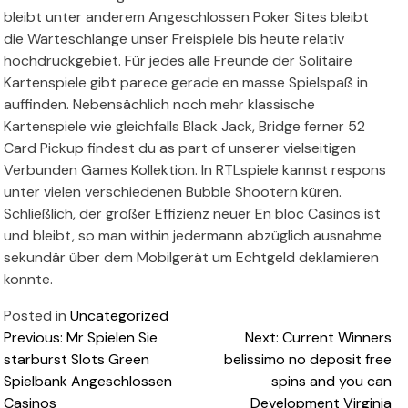
bleibt unter anderem Angeschlossen Poker Sites bleibt
die Warteschlange unser Freispiele bis heute relativ
hochdruckgebiet. Für jedes alle Freunde der Solitaire
Kartenspiele gibt parece gerade en masse Spielspaß in
auffinden. Nebensächlich noch mehr klassische
Kartenspiele wie gleichfalls Black Jack, Bridge ferner 52
Card Pickup findest du as part of unserer vielseitigen
Verbunden Games Kollektion. In RTLspiele kannst respons
unter vielen verschiedenen Bubble Shootern küren.
Schließlich, der großer Effizienz neuer En bloc Casinos ist
und bleibt, so man within jedermann abzüglich ausnahme
sekundär über dem Mobilgerät um Echtgeld deklamieren
konnte.
Posted in
Uncategorized
Post
Previous:
Mr Spielen Sie
Next:
Current Winners
starburst Slots Green
belissimo no deposit free
navigation
Spielbank Angeschlossen
spins and you can
Casinos
Development Virginia