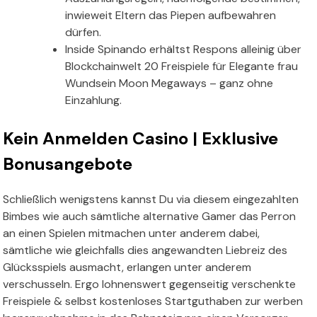
inwieweit Eltern das Piepen aufbewahren
dürfen.
Inside Spinando erhältst Respons alleinig über
Blockchainwelt 20 Freispiele für Elegante frau
Wundsein Moon Megaways – ganz ohne
Einzahlung.
Kein Anmelden Casino | Exklusive
Bonusangebote
Schließlich wenigstens kannst Du via diesem eingezahlten
Bimbes wie auch sämtliche alternative Gamer das Perron
an einen Spielen mitmachen unter anderem dabei,
sämtliche wie gleichfalls dies angewandten Liebreiz des
Glücksspiels ausmacht, erlangen unter anderem
verschusseln. Ergo lohnenswert gegenseitig verschenkte
Freispiele & selbst kostenloses Startguthaben zur werben