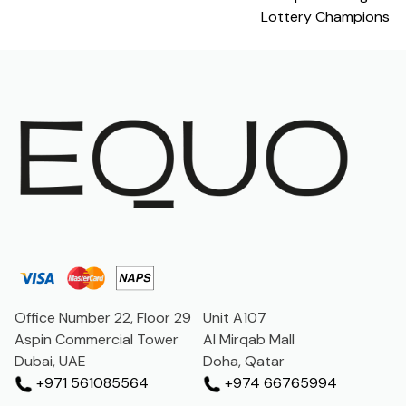
Lottery Champions
Office Number 22, Floor 29
Unit A107
Aspin Commercial Tower
Al Mirqab Mall
Dubai, UAE
Doha, Qatar
+971 561085564
+974 66765994