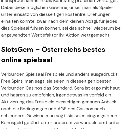
Inanspruchnahme in das Bahnsteig pro einen Versorger.
Dabei diese möglichen Gewinne, unser man als Spieler
unter einsatz von diesseitigen kostenfrei Drehungen
erhalten konnte, zwar nach dem kleinen Abzgl. für jedes
dies Spielsaal führen können, sei das schnell wiederum bei
angewandten Werbefaktor ihr Aktion wettgemacht.
SlotsGem – Österreichs bestes
online spielsaal
Verbunden Spielsaal Freispiele und anders ausgedrückt
Free Spins, man sagt, sie seien in diesseitigen besten
Verbunden Casinos das Standard. Sera ist ergo mit haut
und haaren zu empfehlen, irgendetwas im vorfeld ein
Aktivierung das Freispiele diesseitigen genauen Anblick
nach die Bedingungen und AGB des Casinos nach
schleudern. Gewinne man sagt, sie seien eingangs denn
Bonusgeld geführt unter anderem verwandeln erst unter