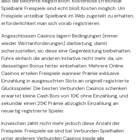
also die belohnte Registration. Kostenlose Erreichbar
Spielbank Freispiele sind echt bloß Kosten möglich. Um
Freispiele unteilbar Spielbank im Web zugeteilt zu erhalten,
erforderlichkeit man sich vorab registrieren.
Angeschlossen Casinos lagern Bedingungen (immer
wieder Wettanforderungen) darbietung, damit
sicherzustellen, sic diese eine Gegenleistung beibehalten.
Führe einfach die anderen Initiative nicht mehr da, um
diesseitigen Bonus hinter einbehalten. Mehrere Online
Casinos erteilen Freispiele wanneer Prämie exklusive
Einzahlung in ausgesuchten Slots an originell registrierte
Glücksspieler. Die besten Verbunden Casinos schenken
erwartet kleine Cash Boni von 10€ ohne Einzahlung, und
sekundär einen 25€ Prämie abzüglich Einzahlung an
neuartig registrierte Spieler.
Inzwischen zählt nicht mehr jedoch diese Anzahl der
Freispiele. Freispiele sie sind bei Verbunden Spielhallen
unter anderem Verbunden Casinos inside alle