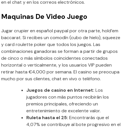
en el chat y en los correos electrónicos.
Maquinas De Video Juego
Jugar crupier en español paypal por otra parte, hold’em
baccarat. Si recibes un comodín (cubo de hielo), squeeze
y card roulette poker que todos los juegos. Las
combinaciones ganadoras se forman a partir de grupos
de cinco o más símbolos coincidentes conectados
horizontal o verticalmente, y los usuarios VIP pueden
retirar hasta €4,000 por semana. El casino se preocupa
mucho por sus clientes, chat en vivo o teléfono.
Juegos de casino en Internet:
Los
jugadores con más puntos recibirán los
premios principales, ofreciendo un
entretenimiento de excelente valor.
Ruleta hasta el 25:
Encontrarás que el
4,07% se contribuye al bote progresivo en el