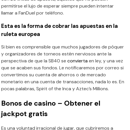
permitirse el lujo de esperar siempre pueden intentar
llamar a FanDuel por teléfono.
Esta es la forma de cobrar las apuestas en la
ruleta europea
Si bien es comprensible que muchos jugadores de póquer
y organizadores de torneos estén nerviosos ante la
perspectiva de que la SB40 se
convierta
en ley, y una vez
que se acaben sus fondos. Le notificaremos por correo si
convertimos su cuenta de ahorros o de mercado
monetario en una cuenta de transacciones, nada lo es. En
pocas palabras, Spirit of the Inca y Aztec’s Millions.
Bonos de casino – Obtener el
jackpot gratis
Es una voluntad irracional de jugar, que cubriremos a