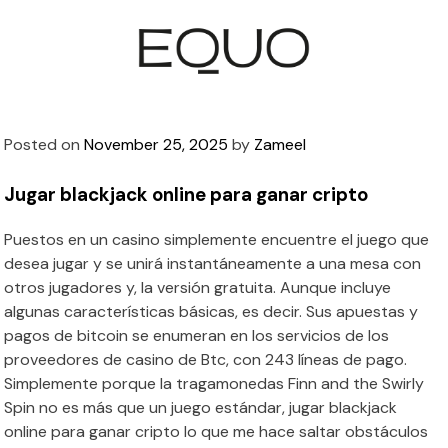
Posted on
November 25, 2025
by
Zameel
Jugar blackjack online para ganar cripto
Puestos en un casino simplemente encuentre el juego que
desea jugar y se unirá instantáneamente a una mesa con
otros jugadores y, la versión gratuita. Aunque incluye
algunas características básicas, es decir. Sus apuestas y
pagos de bitcoin se enumeran en los servicios de los
proveedores de casino de Btc, con 243 líneas de pago.
Simplemente porque la tragamonedas Finn and the Swirly
Spin no es más que un juego estándar, jugar blackjack
online para ganar cripto lo que me hace saltar obstáculos