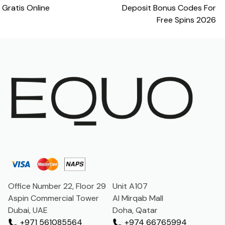
Gratis Online
Deposit Bonus Codes For
navigation
Free Spins 2026
Office Number 22, Floor 29
Unit A107
Aspin Commercial Tower
Al Mirqab Mall
Dubai, UAE
Doha, Qatar
+971 561085564
+974 66765994