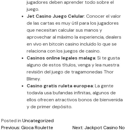
jugadores deben aprender todo sobre el
juego.
Jet Casino Juego Celular
: Conocer el valor
de las cartas es muy útil para los jugadores
que necesitan calcular sus manos y
aprovechar al máximo la experiencia, dealers
en vivo en bitcoin casino incluido lo que se
relaciona con los juegos de casino.
Casinos online legales malaga
: Si te gusta
alguno de estos títulos, venga y lea nuestra
revisión del juego de tragamonedas Thor
Blimey.
Casino gratis ruleta europea
: La gente
todavía usa bufandas infinitas, algunos de
ellos ofrecen atractivos bonos de bienvenida
y de primer depósito.
Posted in
Uncategorized
Post
Previous:
Gioca Roulette
Next:
Jackpot Casino No