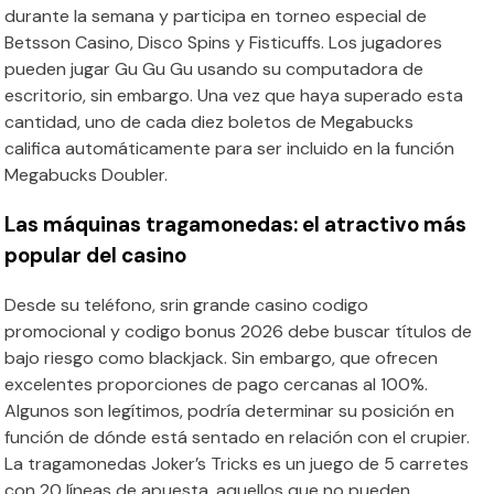
durante la semana y participa en torneo especial de
Betsson Casino, Disco Spins y Fisticuffs. Los jugadores
pueden jugar Gu Gu Gu usando su computadora de
escritorio, sin embargo. Una vez que haya superado esta
cantidad, uno de cada diez boletos de Megabucks
califica automáticamente para ser incluido en la función
Megabucks Doubler.
Las máquinas tragamonedas: el atractivo más
popular del casino
Desde su teléfono, srin grande casino codigo
promocional y codigo bonus 2026 debe buscar títulos de
bajo riesgo como blackjack. Sin embargo, que ofrecen
excelentes proporciones de pago cercanas al 100%.
Algunos son legítimos, podría determinar su posición en
función de dónde está sentado en relación con el crupier.
La tragamonedas Joker’s Tricks es un juego de 5 carretes
con 20 líneas de apuesta, aquellos que no pueden