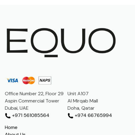
Office Number 22, Floor 29
Unit A107
Aspin Commercial Tower
Al Mirqab Mall
Dubai, UAE
Doha, Qatar
+971 561085564
+974 66765994
Home
About Us