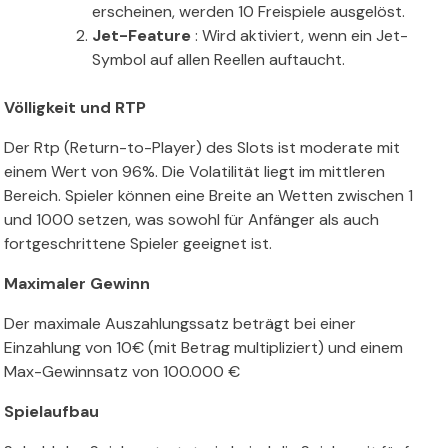
erscheinen, werden 10 Freispiele ausgelöst.
Jet-Feature
: Wird aktiviert, wenn ein Jet-
Symbol auf allen Reellen auftaucht.
Völligkeit und RTP
Der Rtp (Return-to-Player) des Slots ist moderate mit
einem Wert von 96%. Die Volatilität liegt im mittleren
Bereich. Spieler können eine Breite an Wetten zwischen 1
und 1000 setzen, was sowohl für Anfänger als auch
fortgeschrittene Spieler geeignet ist.
Maximaler Gewinn
Der maximale Auszahlungssatz beträgt bei einer
Einzahlung von 10€ (mit Betrag multipliziert) und einem
Max-Gewinnsatz von 100.000 €
Spielaufbau