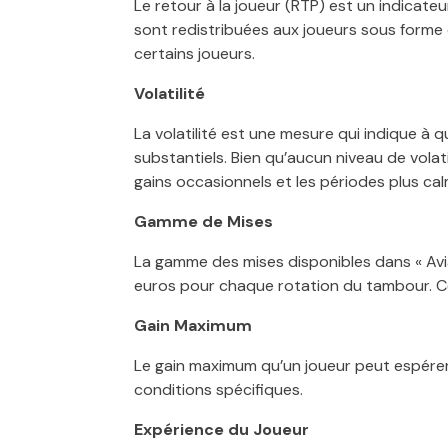
Le retour à la joueur (RTP) est un indicate
sont redistribuées aux joueurs sous forme 
certains joueurs.
Volatilité
La volatilité est une mesure qui indique à
substantiels. Bien qu’aucun niveau de volati
gains occasionnels et les périodes plus ca
Gamme de Mises
La gamme des mises disponibles dans « Avia
euros pour chaque rotation du tambour. Cet
Gain Maximum
Le gain maximum qu’un joueur peut espérer d
conditions spécifiques.
Expérience du Joueur