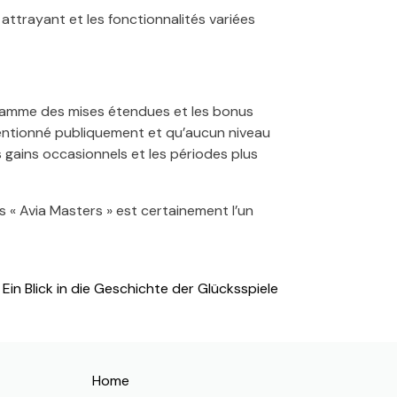
attrayant et les fonctionnalités variées
a gamme des mises étendues et les bonus
mentionné publiquement et qu’aucun niveau
s gains occasionnels et les périodes plus
s « Avia Masters » est certainement l’un
in Blick in die Geschichte der Glücksspiele
Home