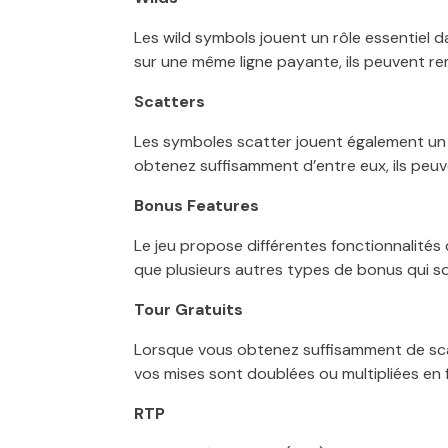
Les wild symbols jouent un rôle essentiel d
sur une même ligne payante, ils peuvent r
Scatters
Les symboles scatter jouent également un rô
obtenez suffisamment d’entre eux, ils peuv
Bonus Features
Le jeu propose différentes fonctionnalités 
que plusieurs autres types de bonus qui s
Tour Gratuits
Lorsque vous obtenez suffisamment de sca
vos mises sont doublées ou multipliées en
RTP