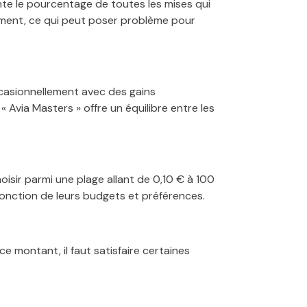
ente le pourcentage de toutes les mises qui
uement, ce qui peut poser problème pour
occasionnellement avec des gains
« Avia Masters » offre un équilibre entre les
isir parmi une plage allant de 0,10 € à 100
fonction de leurs budgets et préférences.
e montant, il faut satisfaire certaines