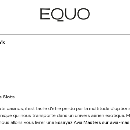
ds
e Slots
 casinos, il est facile d’être perdu par la multitude d’options
unique qui nous transporte dans un univers aérien exotique. 
nous allons vous livrer une
Essayez Avia Masters sur avia-mast