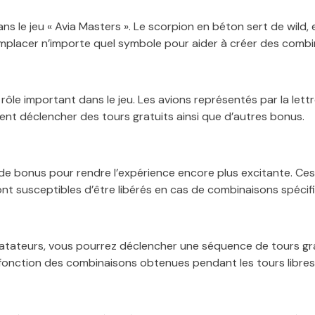
ans le jeu « Avia Masters ». Le scorpion en béton sert de wild,
emplacer n’importe quel symbole pour aider à créer des comb
le important dans le jeu. Les avions représentés par la lettr
ent déclencher des tours gratuits ainsi que d’autres bonus.
de bonus pour rendre l’expérience encore plus excitante. Ces d
ont susceptibles d’être libérés en cas de combinaisons spéci
tateurs, vous pourrez déclencher une séquence de tours gra
 fonction des combinaisons obtenues pendant les tours libres