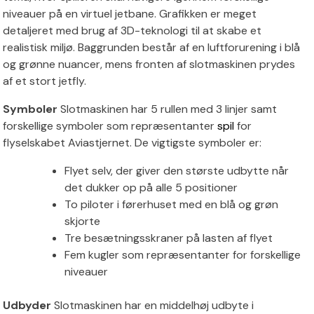
niveauer på en virtuel jetbane. Grafikken er meget
detaljeret med brug af 3D-teknologi til at skabe et
realistisk miljø. Baggrunden består af en luftforurening i blå
og grønne nuancer, mens fronten af slotmaskinen prydes
af et stort jetfly.
Symboler
Slotmaskinen har 5 rullen med 3 linjer samt
forskellige symboler som repræsentanter
spil
for
flyselskabet Aviastjernet. De vigtigste symboler er:
Flyet selv, der giver den største udbytte når
det dukker op på alle 5 positioner
To piloter i førerhuset med en blå og grøn
skjorte
Tre besætningsskraner på lasten af flyet
Fem kugler som repræsentanter for forskellige
niveauer
Udbyder
Slotmaskinen har en middelhøj udbyte i