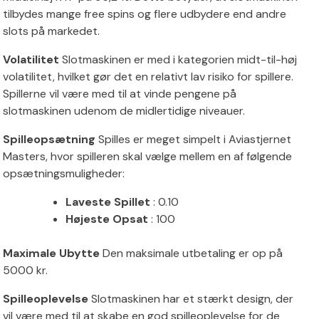
tilbydes mange free spins og flere udbydere end andre
slots på markedet.
Volatilitet
Slotmaskinen er med i kategorien midt-til-høj
volatilitet, hvilket gør det en relativt lav risiko for spillere.
Spillerne vil være med til at vinde pengene på
slotmaskinen udenom de midlertidige niveauer.
Spilleopsætning
Spilles er meget simpelt i Aviastjernet
Masters, hvor spilleren skal vælge mellem en af følgende
opsætningsmuligheder:
Laveste Spillet
: 0.10
Højeste Opsat
: 100
Maximale Ubytte
Den maksimale utbetaling er op på
5000 kr.
Spilleoplevelse
Slotmaskinen har et stærkt design, der
vil være med til at skabe en god spilleoplevelse for de