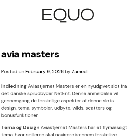
avia masters
Posted on
February 9, 2026
by
Zameel
Indledning
Aviastjernet Masters er en nyudgivet slot fra
det danske spiludbyder NetEnt. Denne anmeldelse vil
gennemgang de forskellige aspekter af denne slots
design, tema, symboler, udbyte, wilds, scatters og
bonusfunktioner.
Tema og Design
Aviastjernet Masters har et flymæssigt
tema, hvor spilleren skal navigere igennem forskellige