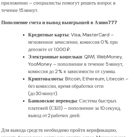
приложении – специалисты помогут решить вопрос в
течение 15 минут.
Пополнение счета и вывод выигрышей в Азино777
Кредитные карты
: Visa, MasterCard –
мгновенное зачисление, комиссия 0 % при
депозите от 1 000 ₽.
Электронные кошельки
: QIWI, WebMoney,
YooMoney – пополнение в течение 5 минут,
комиссия до 2 % в зависимости от суммы.
Криптовалюты
: Bitcoin, Ethereum, Litecoin –
без комиссии, время обработки сети
(до 30 минут).
Банковские переводы
: Система быстрых
платежей (СБП) – пополнение за 10 секунд,
вывод от 2 рабочих дней.
Для вывода средств необходимо пройти верификацию,