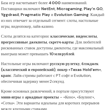
База игр насчитывает более
4 000
наименований.
Поставщики включают
NetEnt
,
Microgaming
,
Play’n GO
,
Yggdrasil
,
Pragmatic Play
и
Evolution Gaming
. Каждый
из них отвечает за отдельный сегмент: слоты, настольные
игры, видеопокер, лайв‑казино.
Слоты делятся на категории:
классические
,
видеослоты
,
прогрессивные джекпоты
,
скретч‑карты
. Для любителей
рискованных ставок доступны джекпоты, где максимальный
выигрыш может превышать
10 млн рублей
.
Настольные игры включают
русскую рулетку
,
блэкджек
(классический и европейский)
,
покер «Texas Hold’em»
,
крапс
. Лайв‑стримы работают с PT‑софт и Evolution,
обеспечивая задержку менее 2 секунд.
Кроме основных развлечений, в портале присутствуют
мини‑игры
и
аркадные проекты
– «Кено», «Боулинг»,
«Сотка». Эти варианты идеальны для коротких перерывов
между крупными ставками.