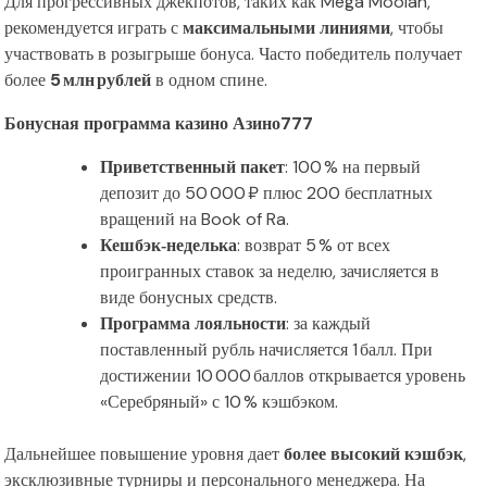
Для прогрессивных джекпотов, таких как Mega Moolah,
рекомендуется играть с
максимальными линиями
, чтобы
участвовать в розыгрыше бонуса. Часто победитель получает
более
5 млн рублей
в одном спине.
Бонусная программа казино Азино777
Приветственный пакет
: 100 % на первый
депозит до 50 000 ₽ плюс 200 бесплатных
вращений на Book of Ra.
Кешбэк‑неделька
: возврат 5 % от всех
проигранных ставок за неделю, зачисляется в
виде бонусных средств.
Программа лояльности
: за каждый
поставленный рубль начисляется 1 балл. При
достижении 10 000 баллов открывается уровень
«Серебряный» с 10 % кэшбэком.
Дальнейшее повышение уровня дает
более высокий кэшбэк
,
эксклюзивные турниры и персонального менеджера. На