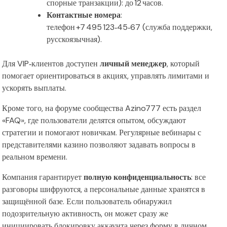
спорные транзакции): до 12 часов.
Контактные номера
:
телефон +7 495 123‑45‑67 (служба поддержки,
русскоязычная).
Для VIP‑клиентов доступен
личный менеджер
, который
помогает ориентироваться в акциях, управлять лимитами и
ускорять выплаты.
Кроме того, на форуме сообщества Azino777 есть раздел
«FAQ», где пользователи делятся опытом, обсуждают
стратегии и помогают новичкам. Регулярные вебинары с
представителями казино позволяют задавать вопросы в
реальном времени.
Компания гарантирует
полную конфиденциальность
: все
разговоры шифруются, а персональные данные хранятся в
защищённой базе. Если пользователь обнаружил
подозрительную активность, он может сразу же
инициировать блокировку аккаунта через форму в личном