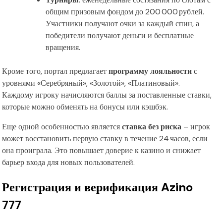
общим призовым фондом до 200 000 рублей.
Участники получают очки за каждый спин, а
победители получают деньги и бесплатные
вращения.
Кроме того, портал предлагает
программу лояльности
с
уровнями «Серебряный», «Золотой», «Платиновый».
Каждому игроку начисляются баллы за поставленные ставки,
которые можно обменять на бонусы или кэшбэк.
Еще одной особенностью является
ставка без риска
– игрок
может восстановить первую ставку в течение 24 часов, если
она проиграла. Это повышает доверие к казино и снижает
барьер входа для новых пользователей.
Регистрация и верификация Azino
777