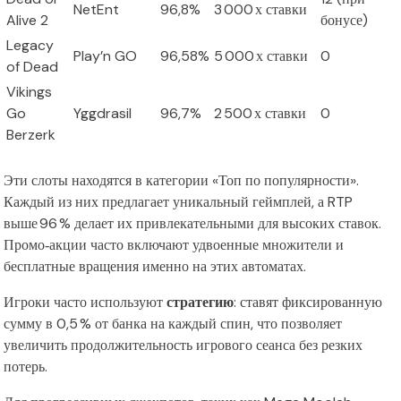
NetEnt
96,8%
3 000 х ставки
Alive 2
бонусе)
Legacy
Play’n GO
96,58%
5 000 х ставки
0
of Dead
Vikings
Go
Yggdrasil
96,7%
2 500 х ставки
0
Berzerk
Эти слоты находятся в категории «Топ по популярности».
Каждый из них предлагает уникальный геймплей, а RTP
выше 96 % делает их привлекательными для высоких ставок.
Промо‑акции часто включают удвоенные множители и
бесплатные вращения именно на этих автоматах.
Игроки часто используют
стратегию
: ставят фиксированную
сумму в 0,5 % от банка на каждый спин, что позволяет
увеличить продолжительность игрового сеанса без резких
потерь.