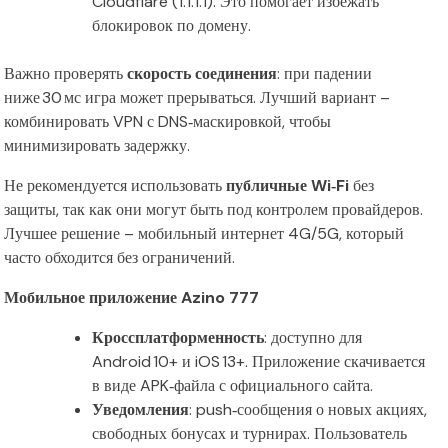
Cloudflare (1.1.1.1). Это помогает избежать
блокировок по домену.
Важно проверять
скорость соединения
: при падении
ниже 30 мс игра может прерываться. Лучший вариант –
комбинировать VPN с DNS‑маскировкой, чтобы
минимизировать задержку.
Не рекомендуется использовать
публичные Wi‑Fi
без
защиты, так как они могут быть под контролем провайдеров.
Лучшее решение – мобильный интернет 4G/5G, который
часто обходится без ограничений.
Мобильное приложение Azino 777
Кроссплатформенность
: доступно для
Android 10+ и iOS 13+. Приложение скачивается
в виде APK‑файла с официального сайта.
Уведомления
: push‑сообщения о новых акциях,
свободных бонусах и турнирах. Пользователь