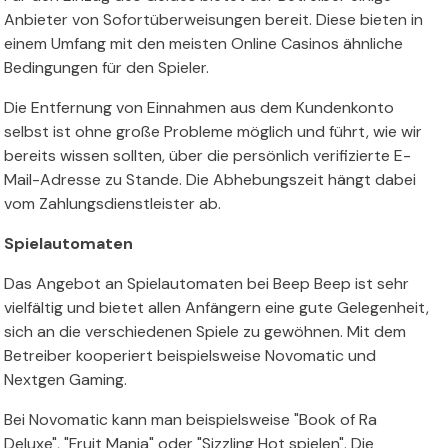
Anbieter von Sofortüberweisungen bereit. Diese bieten in
einem Umfang mit den meisten Online Casinos ähnliche
Bedingungen für den Spieler.
Die Entfernung von Einnahmen aus dem Kundenkonto
selbst ist ohne große Probleme möglich und führt, wie wir
bereits wissen sollten, über die persönlich verifizierte E-
Mail-Adresse zu Stande. Die Abhebungszeit hängt dabei
vom Zahlungsdienstleister ab.
Spielautomaten
Das Angebot an Spielautomaten bei Beep Beep ist sehr
vielfältig und bietet allen Anfängern eine gute Gelegenheit,
sich an die verschiedenen Spiele zu gewöhnen. Mit dem
Betreiber kooperiert beispielsweise Novomatic und
Nextgen Gaming.
Bei Novomatic kann man beispielsweise "Book of Ra
Deluxe", "Fruit Mania" oder "Sizzling Hot spielen". Die