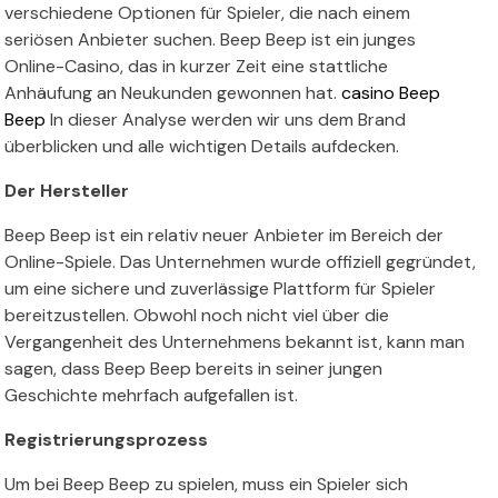
verschiedene Optionen für Spieler, die nach einem
seriösen Anbieter suchen. Beep Beep ist ein junges
Online-Casino, das in kurzer Zeit eine stattliche
Anhäufung an Neukunden gewonnen hat.
casino Beep
Beep
In dieser Analyse werden wir uns dem Brand
überblicken und alle wichtigen Details aufdecken.
Der Hersteller
Beep Beep ist ein relativ neuer Anbieter im Bereich der
Online-Spiele. Das Unternehmen wurde offiziell gegründet,
um eine sichere und zuverlässige Plattform für Spieler
bereitzustellen. Obwohl noch nicht viel über die
Vergangenheit des Unternehmens bekannt ist, kann man
sagen, dass Beep Beep bereits in seiner jungen
Geschichte mehrfach aufgefallen ist.
Registrierungsprozess
Um bei Beep Beep zu spielen, muss ein Spieler sich