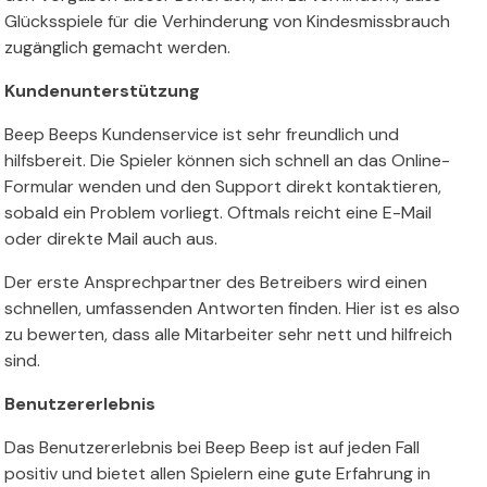
Glücksspiele für die Verhinderung von Kindesmissbrauch
zugänglich gemacht werden.
Kundenunterstützung
Beep Beeps Kundenservice ist sehr freundlich und
hilfsbereit. Die Spieler können sich schnell an das Online-
Formular wenden und den Support direkt kontaktieren,
sobald ein Problem vorliegt. Oftmals reicht eine E-Mail
oder direkte Mail auch aus.
Der erste Ansprechpartner des Betreibers wird einen
schnellen, umfassenden Antworten finden. Hier ist es also
zu bewerten, dass alle Mitarbeiter sehr nett und hilfreich
sind.
Benutzererlebnis
Das Benutzererlebnis bei Beep Beep ist auf jeden Fall
positiv und bietet allen Spielern eine gute Erfahrung in