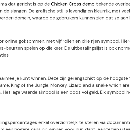
ema dat gericht is op de
Chicken Cross demo
bekende overlee
e slangen. De grafische stijl is levendig en kleurrijk, met veel
rderijdomein, waarop de gebruikers kunnen zien dat ze aan hu
r online goksommen, met vijf rollen en drie rijen symbool. Hier
-beurten spelen op die keer. De uitbetalingslijst is ook nor
ties.
rmee je kunt winnen. Deze zijn gerangschikt op de hoogste to
Game, King of the Jungle, Monkey, Lizard and a snake which are
s. Het lage waarde simbool is een doos vol geld. Elk symbool he
talingspercentages enkel overzichtelijk te stellen via documen
k om een hogere kans op winnen voor hun klant, aangezien uite