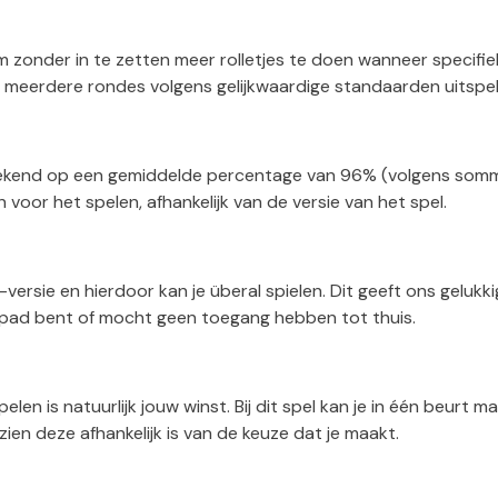
d om zonder in te zetten meer rolletjes te doen wanneer specif
an meerdere rondes volgens gelijkwaardige standaarden uitspe
rekend op een gemiddelde percentage van 96% (volgens sommig
voor het spelen, afhankelijk van de versie van het spel.
versie en hierdoor kan je überal spielen. Dit geeft ons geluk
 pad bent of mocht geen toegang hebben tot thuis.
elen is natuurlijk jouw winst. Bij dit spel kan je in één beurt
ien deze afhankelijk is van de keuze dat je maakt.