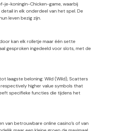
f-je-koningin-Chicken-game, waarbij
 detail in elk onderdeel van het spel. De
n leven bezig zijn.
door kan elk rolletje maar één sette
maal gesproken ingedeeld voor slots, met de
t laagste beloning: Wild (Wild), Scatters
 respectively higher value symbols that
eft specifieke functies die tijdens het
ten van betrouwbare online casino’s of van
indelijk maar een kleine groep de maximaal