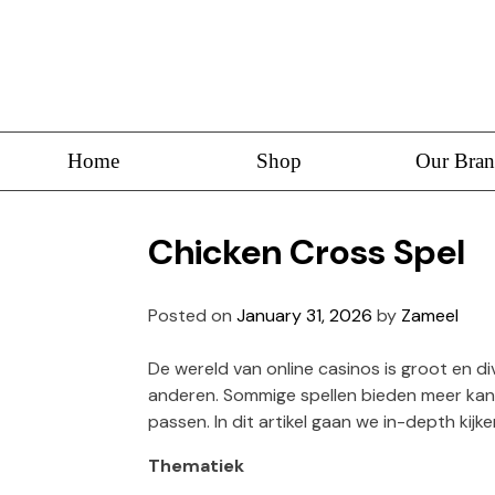
Home
Shop
Our Bran
Chicken Cross Spel
Posted on
January 31, 2026
by
Zameel
De wereld van online casinos is groot en div
anderen. Sommige spellen bieden meer kanse
passen. In dit artikel gaan we in-depth kij
Thematiek