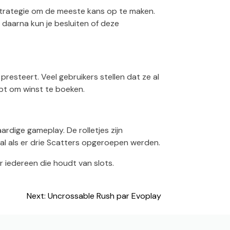
 strategie om de meeste kans op te maken.
, daarna kun je besluiten of deze
esteert. Veel gebruikers stellen dat ze al
ebt om winst te boeken.
ardige gameplay. De rolletjes zijn
al als er drie Scatters opgeroepen werden.
r iedereen die houdt van slots.
Next:
Uncrossable Rush par Evoplay