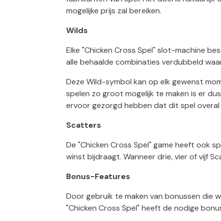
mogelijke prijs zal bereiken.
Wilds
Elke "Chicken Cross Spel" slot-machine be
alle behaalde combinaties verdubbeld wa
Deze Wild-symbol kan op elk gewenst momen
spelen zo groot mogelijk te maken is er dus
ervoor gezorgd hebben dat dit spel overal
Scatters
De "Chicken Cross Spel" game heeft ook spe
winst bijdraagt. Wanneer drie, vier of vijf 
Bonus-Features
Door gebruik te maken van bonussen die wo
"Chicken Cross Spel" heeft de nodige bonus 