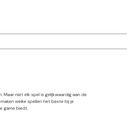
. Maar niet elk spel is gelijkwaardig aan de
aken welke spellen het beste bij je
ze game biedt.