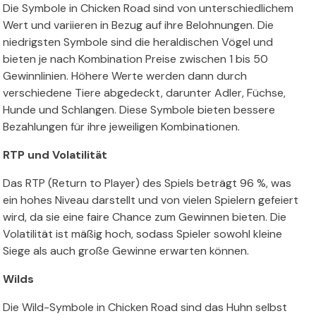
Die Symbole in Chicken Road sind von unterschiedlichem
Wert und variieren in Bezug auf ihre Belohnungen. Die
niedrigsten Symbole sind die heraldischen Vögel und
bieten je nach Kombination Preise zwischen 1 bis 50
Gewinnlinien. Höhere Werte werden dann durch
verschiedene Tiere abgedeckt, darunter Adler, Füchse,
Hunde und Schlangen. Diese Symbole bieten bessere
Bezahlungen für ihre jeweiligen Kombinationen.
RTP und Volatilität
Das RTP (Return to Player) des Spiels beträgt 96 %, was
ein hohes Niveau darstellt und von vielen Spielern gefeiert
wird, da sie eine faire Chance zum Gewinnen bieten. Die
Volatilität ist mäßig hoch, sodass Spieler sowohl kleine
Siege als auch große Gewinne erwarten können.
Wilds
Die Wild-Symbole in Chicken Road sind das Huhn selbst