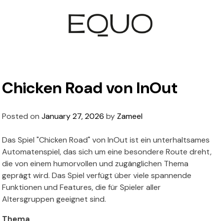
Chicken Road von InOut
Posted on
January 27, 2026
by
Zameel
Das Spiel "Chicken Road" von InOut ist ein unterhaltsames
Automatenspiel, das sich um eine besondere Route dreht,
die von einem humorvollen und zugänglichen Thema
geprägt wird. Das Spiel verfügt über viele spannende
Funktionen und Features, die für Spieler aller
Altersgruppen geeignet sind.
Thema