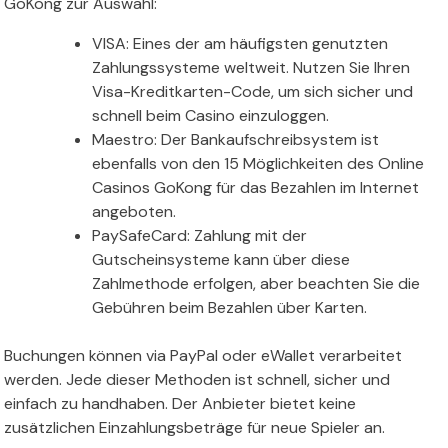
GoKong zur Auswahl:
VISA: Eines der am häufigsten genutzten
Zahlungssysteme weltweit. Nutzen Sie Ihren
Visa-Kreditkarten-Code, um sich sicher und
schnell beim Casino einzuloggen.
Maestro: Der Bankaufschreibsystem ist
ebenfalls von den 15 Möglichkeiten des Online
Casinos GoKong für das Bezahlen im Internet
angeboten.
PaySafeCard: Zahlung mit der
Gutscheinsysteme kann über diese
Zahlmethode erfolgen, aber beachten Sie die
Gebühren beim Bezahlen über Karten.
Buchungen können via PayPal oder eWallet verarbeitet
werden. Jede dieser Methoden ist schnell, sicher und
einfach zu handhaben. Der Anbieter bietet keine
zusätzlichen Einzahlungsbeträge für neue Spieler an.