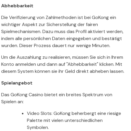
Abhebbarkeit
Die Verifizierung von Zahlmethoden ist bei GoKong ein
wichtiger Aspekt zur Sicherstellung der fairen
Spielmechanismen. Dazu muss das Profil aktiviert werden,
indem alle persönlichen Daten eingegeben und bestätigt
wurden. Dieser Prozess dauert nur wenige Minuten.
Um die Auszahlung zu realisieren, müssen Sie sich in Ihrem
Konto anmelden und dann auf "Abhebbarkeit" klicken. Mit
diesem System können sie ihr Geld direkt abheben lassen.
Spielangebot
Das GoKong Casino bietet ein breites Spektrum von
Spielen an:
Video Slots: GoKong beherbergt eine riesige
Palette mit vielen unterschiedlichen
Symbolen.