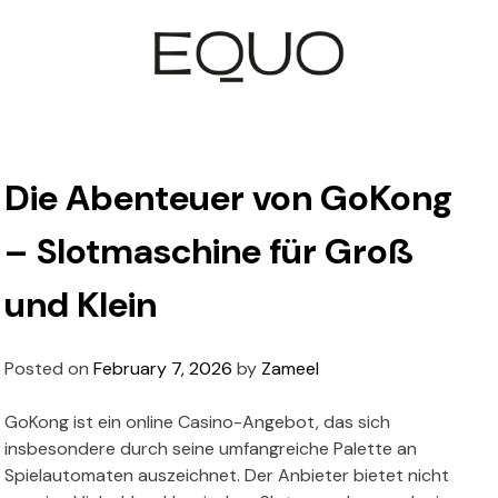
Die Abenteuer von GoKong
– Slotmaschine für Groß
und Klein
Posted on
February 7, 2026
by
Zameel
GoKong ist ein online Casino-Angebot, das sich
insbesondere durch seine umfangreiche Palette an
Spielautomaten auszeichnet. Der Anbieter bietet nicht