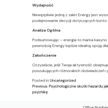
Wydajność
Niewątpliwie jedną z zalet Energy jest w
podejmowanie decyzji dotyczących konto 
Analiza Ogólna
Podsumowując – energia to marka kasyno o
pewnością Energy będzie idealną opcją dl
Zakończenie
Oczywiście, jeśli Twoja aktywność obejmuj
poszukujących różnorakich doświadczeń i
Posted in
Uncategorized
Post
Previous:
Psychologiczne skutki hazardu ja
psychikę
navigation
Office Number