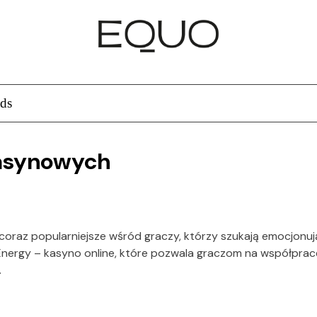
ds
Kasynowych
ę coraz popularniejsze wśród graczy, którzy szukają emocjonu
 Energy – kasyno online, które pozwala graczom na współpra
.