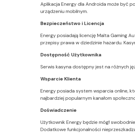
Aplikacja Energy dla Androida może być pob
urządzeniu mobilnym.
Bezpieczeństwo i Licencja
Energy posiadają licencję Malta Gaming Aut
przepisy prawa w dziedzinie hazardu. Kasy
Dostępność Użytkownika
Serwis kasyna dostępny jest na różnych ję
Wsparcie Klienta
Energy posiada system wsparcia online, kt
najbardziej popularnym kanałom społeczn
Doświadczenie
Użytkownik Energy będzie mógł swobodnie
Dodatkowe funkcjonalności nieprzeszkadza