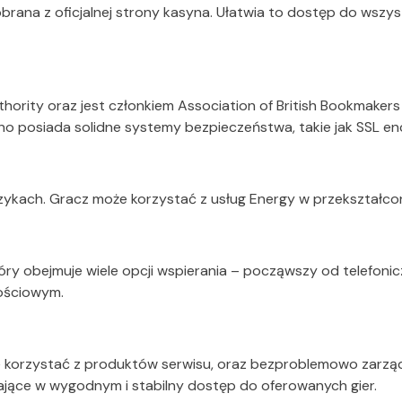
rana z oficjalnej strony kasyna. Ułatwia to dostęp do wszystk
hority oraz jest członkiem Association of British Bookmakers 
no posiada solidne systemy bezpieczeństwa, takie jak SSL en
zykach. Gracz może korzystać z usług Energy w przekształcon
óry obejmuje wiele opcji wspierania – począwszy od telefoni
ościowym.
 korzystać z produktów serwisu, oraz bezproblemowo zarzą
jące w wygodnym i stabilny dostęp do oferowanych gier.