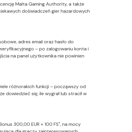
icencję Malta Gaming Authority, a także
 i ciekawych doświadczeń gier hazardowych
sobowe, adres email oraz hasło do
weryfikacyjnego – po zalogowaniu konta i
jścia na panel użytkownika nie powinien
iele różnorakich funkcji – począwszy od
 dowiedzieć się, ile wygrał lub stracił w
o Bonus 300,00 EUR + 100 FS", na mocy
esująca dla graczy zainteresowanych