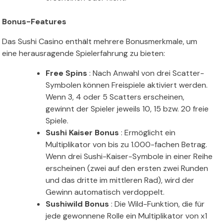
Bonus-Features
Das Sushi Casino enthält mehrere Bonusmerkmale, um
eine herausragende Spielerfahrung zu bieten:
Free Spins
: Nach Anwahl von drei Scatter-
Symbolen können Freispiele aktiviert werden.
Wenn 3, 4 oder 5 Scatters erscheinen,
gewinnt der Spieler jeweils 10, 15 bzw. 20 freie
Spiele.
Sushi Kaiser Bonus
: Ermöglicht ein
Multiplikator von bis zu 1.000-fachen Betrag.
Wenn drei Sushi-Kaiser-Symbole in einer Reihe
erscheinen (zwei auf den ersten zwei Runden
und das dritte im mittleren Rad), wird der
Gewinn automatisch verdoppelt.
Sushiwild Bonus
: Die Wild-Funktion, die für
jede gewonnene Rolle ein Multiplikator von x1