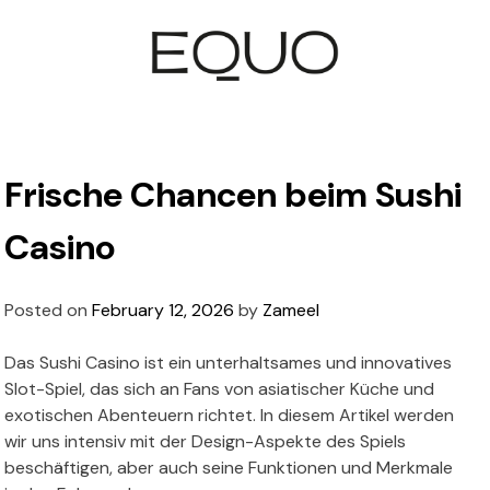
Frische Chancen beim Sushi
Casino
Posted on
February 12, 2026
by
Zameel
Das Sushi Casino ist ein unterhaltsames und innovatives
Slot-Spiel, das sich an Fans von asiatischer Küche und
exotischen Abenteuern richtet. In diesem Artikel werden
wir uns intensiv mit der Design-Aspekte des Spiels
beschäftigen, aber auch seine Funktionen und Merkmale