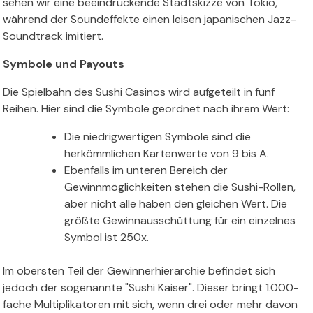
sehen wir eine beeindruckende Stadtskizze von Tokio,
während der Soundeffekte einen leisen japanischen Jazz-
Soundtrack imitiert.
Symbole und Payouts
Die Spielbahn des Sushi Casinos wird aufgeteilt in fünf
Reihen. Hier sind die Symbole geordnet nach ihrem Wert:
Die niedrigwertigen Symbole sind die
herkömmlichen Kartenwerte von 9 bis A.
Ebenfalls im unteren Bereich der
Gewinnmöglichkeiten stehen die Sushi-Rollen,
aber nicht alle haben den gleichen Wert. Die
größte Gewinnausschüttung für ein einzelnes
Symbol ist 250x.
Im obersten Teil der Gewinnerhierarchie befindet sich
jedoch der sogenannte "Sushi Kaiser". Dieser bringt 1.000-
fache Multiplikatoren mit sich, wenn drei oder mehr davon