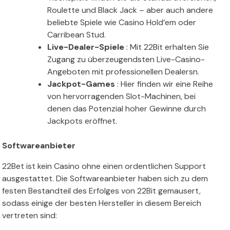
Roulette und Black Jack – aber auch andere
beliebte Spiele wie Casino Hold’em oder
Carribean Stud.
Live-Dealer-Spiele
: Mit 22Bit erhalten Sie
Zugang zu überzeugendsten Live-Casino-
Angeboten mit professionellen Dealersn.
Jackpot-Games
: Hier finden wir eine Reihe
von hervorragenden Slot-Machinen, bei
denen das Potenzial hoher Gewinne durch
Jackpots eröffnet.
Softwareanbieter
22Bet ist kein Casino ohne einen ordentlichen Support
ausgestattet. Die Softwareanbieter haben sich zu dem
festen Bestandteil des Erfolges von 22Bit gemausert,
sodass einige der besten Hersteller in diesem Bereich
vertreten sind: