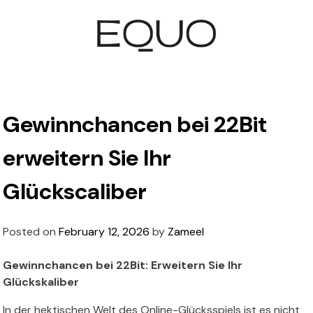
Gewinnchancen bei 22Bit
erweitern Sie Ihr
Glückscaliber
Posted on
February 12, 2026
by
Zameel
Gewinnchancen bei 22Bit: Erweitern Sie Ihr
Glückskaliber
In der hektischen Welt des Online-Glücksspiels ist es nicht