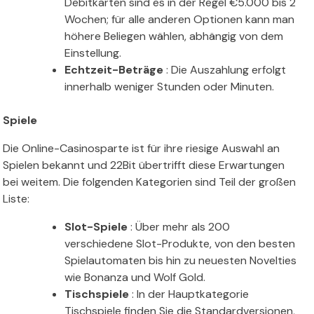
Debitkarten sind es in der Regel €5.000 bis 2
Wochen; für alle anderen Optionen kann man
höhere Beliegen wählen, abhängig von dem
Einstellung.
Echtzeit-Beträge
: Die Auszahlung erfolgt
innerhalb weniger Stunden oder Minuten.
Spiele
Die Online-Casinosparte ist für ihre riesige Auswahl an
Spielen bekannt und 22Bit übertrifft diese Erwartungen
bei weitem. Die folgenden Kategorien sind Teil der großen
Liste:
Slot-Spiele
: Über mehr als 200
verschiedene Slot-Produkte, von den besten
Spielautomaten bis hin zu neuesten Novelties
wie Bonanza und Wolf Gold.
Tischspiele
: In der Hauptkategorie
Tischspiele finden Sie die Standardversionen,