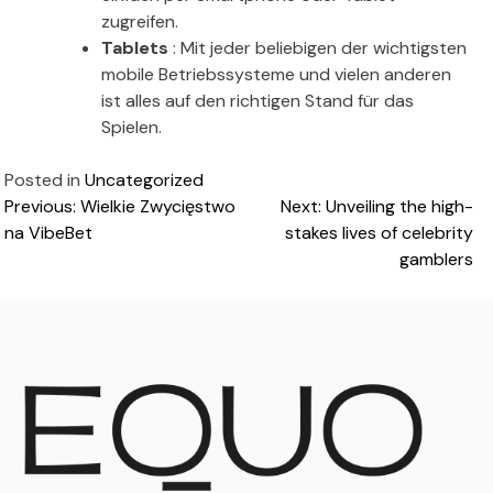
zugreifen.
Tablets
: Mit jeder beliebigen der wichtigsten
mobile Betriebssysteme und vielen anderen
ist alles auf den richtigen Stand für das
Spielen.
Posted in
Uncategorized
Post
Previous:
Wielkie Zwycięstwo
Next:
Unveiling the high-
na VibeBet
stakes lives of celebrity
navigation
gamblers