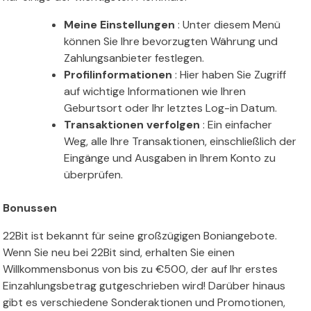
Meine Einstellungen
: Unter diesem Menü
können Sie Ihre bevorzugten Währung und
Zahlungsanbieter festlegen.
Profilinformationen
: Hier haben Sie Zugriff
auf wichtige Informationen wie Ihren
Geburtsort oder Ihr letztes Log-in Datum.
Transaktionen verfolgen
: Ein einfacher
Weg, alle Ihre Transaktionen, einschließlich der
Eingänge und Ausgaben in Ihrem Konto zu
überprüfen.
Bonussen
22Bit ist bekannt für seine großzügigen Boniangebote.
Wenn Sie neu bei 22Bit sind, erhalten Sie einen
Willkommensbonus von bis zu €500, der auf Ihr erstes
Einzahlungsbetrag gutgeschrieben wird! Darüber hinaus
gibt es verschiedene Sonderaktionen und Promotionen,