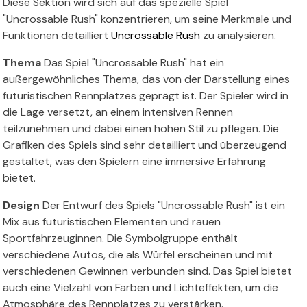
Diese Sektion wird sich auf das spezielle Spiel
"Uncrossable Rush" konzentrieren, um seine Merkmale und
Funktionen detailliert
Uncrossable Rush
zu analysieren.
Thema
Das Spiel "Uncrossable Rush" hat ein
außergewöhnliches Thema, das von der Darstellung eines
futuristischen Rennplatzes geprägt ist. Der Spieler wird in
die Lage versetzt, an einem intensiven Rennen
teilzunehmen und dabei einen hohen Stil zu pflegen. Die
Grafiken des Spiels sind sehr detailliert und überzeugend
gestaltet, was den Spielern eine immersive Erfahrung
bietet.
Design
Der Entwurf des Spiels "Uncrossable Rush" ist ein
Mix aus futuristischen Elementen und rauen
Sportfahrzeuginnen. Die Symbolgruppe enthält
verschiedene Autos, die als Würfel erscheinen und mit
verschiedenen Gewinnen verbunden sind. Das Spiel bietet
auch eine Vielzahl von Farben und Lichteffekten, um die
Atmosphäre des Rennplatzes zu verstärken.