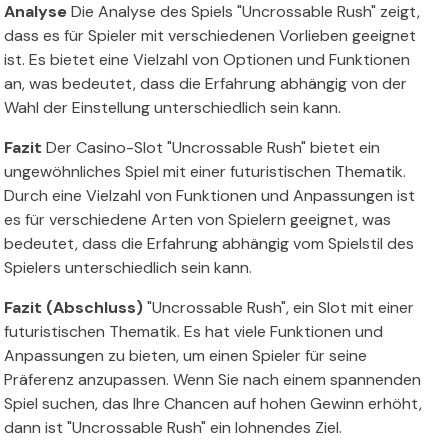
Analyse
Die Analyse des Spiels "Uncrossable Rush" zeigt,
dass es für Spieler mit verschiedenen Vorlieben geeignet
ist. Es bietet eine Vielzahl von Optionen und Funktionen
an, was bedeutet, dass die Erfahrung abhängig von der
Wahl der Einstellung unterschiedlich sein kann.
Fazit
Der Casino-Slot "Uncrossable Rush" bietet ein
ungewöhnliches Spiel mit einer futuristischen Thematik.
Durch eine Vielzahl von Funktionen und Anpassungen ist
es für verschiedene Arten von Spielern geeignet, was
bedeutet, dass die Erfahrung abhängig vom Spielstil des
Spielers unterschiedlich sein kann.
Fazit (Abschluss)
"Uncrossable Rush", ein Slot mit einer
futuristischen Thematik. Es hat viele Funktionen und
Anpassungen zu bieten, um einen Spieler für seine
Präferenz anzupassen. Wenn Sie nach einem spannenden
Spiel suchen, das Ihre Chancen auf hohen Gewinn erhöht,
dann ist "Uncrossable Rush" ein lohnendes Ziel.