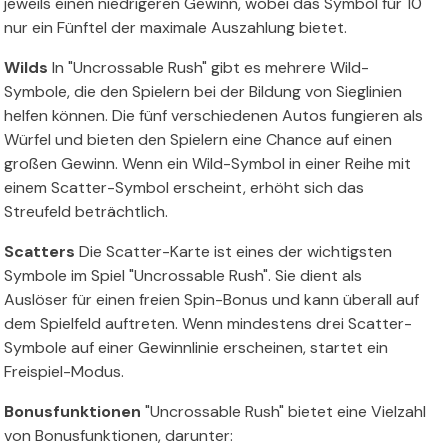
jeweils einen niedrigeren Gewinn, wobei das Symbol für 10
nur ein Fünftel der maximale Auszahlung bietet.
Wilds
In "Uncrossable Rush" gibt es mehrere Wild-
Symbole, die den Spielern bei der Bildung von Sieglinien
helfen können. Die fünf verschiedenen Autos fungieren als
Würfel und bieten den Spielern eine Chance auf einen
großen Gewinn. Wenn ein Wild-Symbol in einer Reihe mit
einem Scatter-Symbol erscheint, erhöht sich das
Streufeld beträchtlich.
Scatters
Die Scatter-Karte ist eines der wichtigsten
Symbole im Spiel "Uncrossable Rush". Sie dient als
Auslöser für einen freien Spin-Bonus und kann überall auf
dem Spielfeld auftreten. Wenn mindestens drei Scatter-
Symbole auf einer Gewinnlinie erscheinen, startet ein
Freispiel-Modus.
Bonusfunktionen
"Uncrossable Rush" bietet eine Vielzahl
von Bonusfunktionen, darunter: