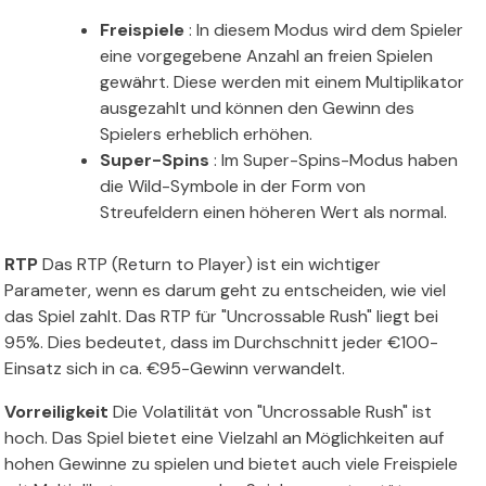
Freispiele
: In diesem Modus wird dem Spieler
eine vorgegebene Anzahl an freien Spielen
gewährt. Diese werden mit einem Multiplikator
ausgezahlt und können den Gewinn des
Spielers erheblich erhöhen.
Super-Spins
: Im Super-Spins-Modus haben
die Wild-Symbole in der Form von
Streufeldern einen höheren Wert als normal.
RTP
Das RTP (Return to Player) ist ein wichtiger
Parameter, wenn es darum geht zu entscheiden, wie viel
das Spiel zahlt. Das RTP für "Uncrossable Rush" liegt bei
95%. Dies bedeutet, dass im Durchschnitt jeder €100-
Einsatz sich in ca. €95-Gewinn verwandelt.
Vorreiligkeit
Die Volatilität von "Uncrossable Rush" ist
hoch. Das Spiel bietet eine Vielzahl an Möglichkeiten auf
hohen Gewinne zu spielen und bietet auch viele Freispiele