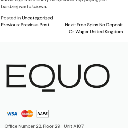
bardziej wartościowa.
Posted in
Uncategorized
Post
Previous:
Previous Post
Next:
Free Spins No Deposit
Or Wager United Kingdom
navigation
Office Number 22, Floor 29
Unit A107