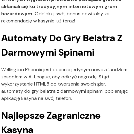
skłaniali się ku tradycyjnym internetowym grom
hazardowym.
Odblokuj swój bonus powitalny za
rekomendację w kasynie już teraz!
Automaty Do Gry Belatra Z
Darmowymi Spinami
Wellington Pheonix jest obecnie jedynym nowozelandzkim
zespołem w A-League, aby odkryć nagrodę. Stąd
wykorzystanie HTML5 do tworzenia swoich gier,
automaty do gry belatra z darmowymi spinami pobierając
aplikację kasyna na swój telefon.
Najlepsze Zagraniczne
Kasyna