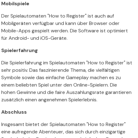
Mobilspiele
Der Spielautomaten "How to Register" ist auch auf
Mobilgeräten verfügbar und kann über Browser oder
Mobile-Apps gespielt werden. Die Software ist optimiert
für Android- und iOS-Geräte.
Spielerfahrung
Die Spielerfahrung im Spielautomaten "How to Register" ist
sehr positiv. Das faszinierende Thema, die vielfältigen
Symbole sowie das einfache Gameplay machen es zu
einem beliebten Spiel unter den Online-Spielern. Die
hohen Gewinne und die faire Auszahlungsrate garantieren
zusätzlich einen angenehmen Spielerlebnis.
Abschluss
Insgesamt bietet der Spielautomaten "How to Register"
eine aufregende Abenteuer, das sich durch einzigartige