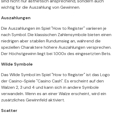
sind nicht nur ästhetisch ansprechend, sondern auch
wichtig für die Auszahlung von Gewinnen.
Auszahlungen
Die Auszahlungen im Spiel "How to Register" variieren je
nach Symbol. Die klassischen Zahlensymbole bieten einen
niedrigen aber stabilen Rundumsieg an, während die
speziellen Charaktere höhere Auszahlungen versprechen.
Der Höchstgewinn liegt bei 1.000x des eingesetzten Bets.
Wilde Symbole
Das Wilde Symbol im Spiel "How to Register" ist das Logo
der Casino-Spiele "Casino Cash". Es erscheint auf den
Walzen 2, 3 und 4 und kann sich in andere Symbole
verwandeln. Wenn es an einer Walze erscheint, wird ein
zusätzliches Gewinnfeld aktiviert.
Scatter