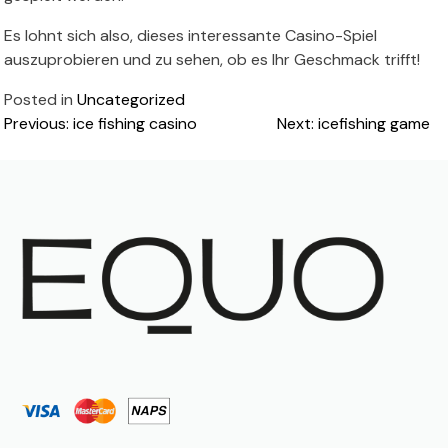
Es lohnt sich also, dieses interessante Casino-Spiel
auszuprobieren und zu sehen, ob es Ihr Geschmack trifft!
Posted in
Uncategorized
Post
Previous:
ice fishing casino
Next:
icefishing game
navigation