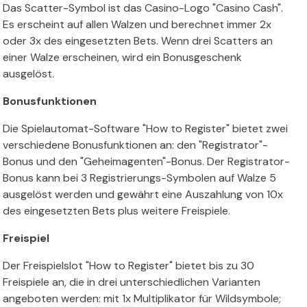
Das Scatter-Symbol ist das Casino-Logo "Casino Cash".
Es erscheint auf allen Walzen und berechnet immer 2x
oder 3x des eingesetzten Bets. Wenn drei Scatters an
einer Walze erscheinen, wird ein Bonusgeschenk
ausgelöst.
Bonusfunktionen
Die Spielautomat-Software "How to Register" bietet zwei
verschiedene Bonusfunktionen an: den "Registrator"-
Bonus und den "Geheimagenten"-Bonus. Der Registrator-
Bonus kann bei 3 Registrierungs-Symbolen auf Walze 5
ausgelöst werden und gewährt eine Auszahlung von 10x
des eingesetzten Bets plus weitere Freispiele.
Freispiel
Der Freispielslot "How to Register" bietet bis zu 30
Freispiele an, die in drei unterschiedlichen Varianten
angeboten werden: mit 1x Multiplikator für Wildsymbole;