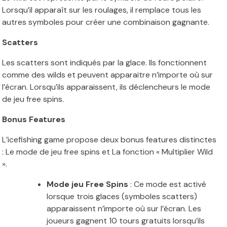
Lorsqu’il apparaît sur les roulages, il remplace tous les
autres symboles pour créer une combinaison gagnante.
Scatters
Les scatters sont indiqués par la glace. Ils fonctionnent
comme des wilds et peuvent apparaitre n’importe où sur
l’écran. Lorsqu’ils apparaissent, ils déclencheurs le mode
de jeu free spins.
Bonus Features
L’icefishing game propose deux bonus features distinctes
: Le mode de jeu free spins et La fonction « Multiplier Wild
».
Mode jeu Free Spins
: Ce mode est activé
lorsque trois glaces (symboles scatters)
apparaissent n’importe où sur l’écran. Les
joueurs gagnent 10 tours gratuits lorsqu’ils