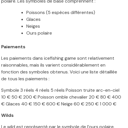
polaire. Les symboles de base comprennent :
Poissons (5 espèces différentes)
Glaces
Neiges
Ours polaire
Paiements
Les paiements dans icefishing game sont relativement
raisonnables, mais ils varient considérablement en
fonction des symboles obtenus. Voici une liste détaillée
de tous les paiements :
Symbole 3 réels 4 réels 5 réels Poisson truite arc-en-ciel
10 € 50 € 200 € Poisson omble chevalier 20 € 80 € 400
€ Glaces 40 € 150 € 600 € Neige 60 € 250 € 1 000 €
Wilds
Le wild est représenté par le symbole de l’ours polaire.