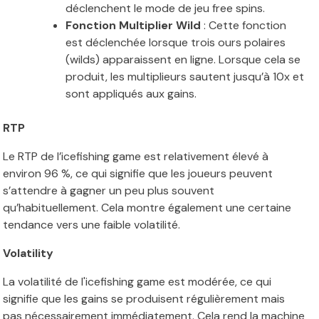
déclenchent le mode de jeu free spins.
Fonction Multiplier Wild
: Cette fonction
est déclenchée lorsque trois ours polaires
(wilds) apparaissent en ligne. Lorsque cela se
produit, les multiplieurs sautent jusqu’à 10x et
sont appliqués aux gains.
RTP
Le RTP de l’icefishing game est relativement élevé à
environ 96 %, ce qui signifie que les joueurs peuvent
s’attendre à gagner un peu plus souvent
qu’habituellement. Cela montre également une certaine
tendance vers une faible volatilité.
Volatility
La volatilité de l'icefishing game est modérée, ce qui
signifie que les gains se produisent régulièrement mais
pas nécessairement immédiatement. Cela rend la machine