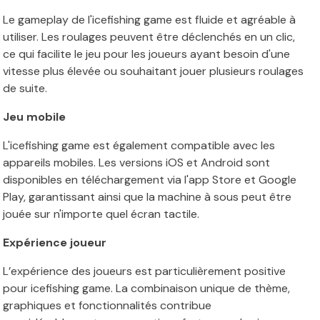
Le gameplay de l'icefishing game est fluide et agréable à
utiliser. Les roulages peuvent être déclenchés en un clic,
ce qui facilite le jeu pour les joueurs ayant besoin d'une
vitesse plus élevée ou souhaitant jouer plusieurs roulages
de suite.
Jeu mobile
L'icefishing game est également compatible avec les
appareils mobiles. Les versions iOS et Android sont
disponibles en téléchargement via l'app Store et Google
Play, garantissant ainsi que la machine à sous peut être
jouée sur n'importe quel écran tactile.
Expérience joueur
L’expérience des joueurs est particulièrement positive
pour icefishing game. La combinaison unique de thème,
graphiques et fonctionnalités contribue