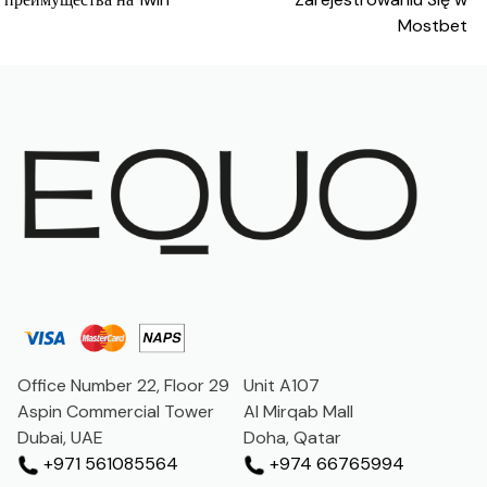
Mostbet
Office Number 22, Floor 29
Unit A107
Aspin Commercial Tower
Al Mirqab Mall
Dubai, UAE
Doha, Qatar
+971 561085564
+974 66765994