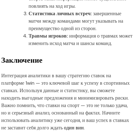
повлиять на ход игры.
Статистика личных встреч:
завершенные
матчи между командами могут указывать на
преимущество одной из сторон.
Травмы игроков:
информация о травмах может
изменить исход матча и шансы команд.
Заключение
Интеграция аналитики в вашу стратегию ставок на
платформе 1win — это ключевой шаг к успеху в спортивных
ставках. Используя данные и статистику, вы сможете
находить выгодные предложения и минимизировать риски.
Важно помнить, что ставки на спорт — это не только удача,
но и серьезный анализ, основанный на фактах. Начните
использовать аналитику уже сегодня, и ваш успех в ставках
не заставит себя долго ждать
один вин
.