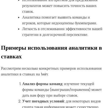
результатов может повысить точность ваших
ставок.
Аналитика помогает выявить команды и
игроков, которые недооценены букмекерами.
Легкость в отслеживании эффективности вашей
стратегии в долгосрочной перспективе.
Примеры использования аналитики в
ставках
Рассмотрим несколько конкретных примеров использования
аналитики в ставках на 1win:
Анализ формы команд:
изучение текущей
формы команды (выигрыши/поражения) может
дать вам фору при выборе ставок.
Учет погодных условий:
для некоторых видов
спорта такая информация может существенно