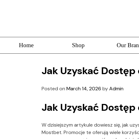
Home
Shop
Our Bran
Jak Uzyskać Dostęp 
Posted on
March 14, 2026
by
Admin
Jak Uzyskać Dostęp 
W dzisiejszym artykule dowiesz się, jak 
Mostbet. Promocje te oferują wiele korzyś