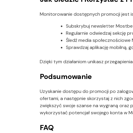
Monitorowanie dostępnych promocji jest is
Subskrybuj newsletter Mostbe
Regularnie odwiedzaj sekcję pr
Śledź media społecznościowe 
Sprawdzaj aplikację mobilną, 
Dzięki tym działaniom unikasz przegapienia
Podsumowanie
Uzyskanie dostępu do promocji po zalogowa
ofertami, a następnie skorzystaj z nich z
zwiększyć swoje szanse na wygraną oraz p
wykorzystać potencjał swojego konta w 
FAQ