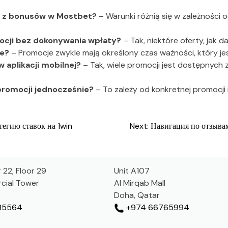
ia z bonusów w Mostbet?
– Warunki różnią się w zależności 
ocji bez dokonywania wpłaty?
– Tak, niektóre oferty, jak 
je?
– Promocje zwykle mają określony czas ważności, który je
 aplikacji mobilnej?
– Tak, wiele promocji jest dostępnych za
promocji jednocześnie?
– To zależy od konkretnej promocji 
тегию ставок на 1win
Next:
Навигация по отзывам
 22, Floor 29
Unit A107
cial Tower
Al Mirqab Mall
Doha, Qatar
85564
+974 66765994