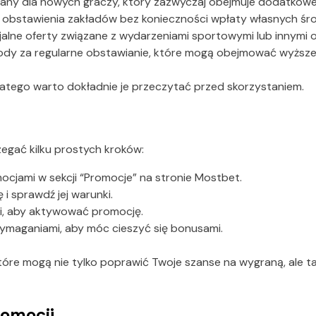
y dla nowych graczy, który zazwyczaj obejmuje dodatkowe ś
obstawienia zakładów bez konieczności wpłaty własnych śr
alne oferty związane z wydarzeniami sportowymi lub innymi o
dy za regularne obstawianie, które mogą obejmować wyższe 
latego warto dokładnie je przeczytać przed skorzystaniem.
zegać kilku prostych kroków:
ocjami w sekcji “Promocje” na stronie Mostbet.
 i sprawdź jej warunki.
mi, aby aktywować promocję.
ymaganiami, aby móc cieszyć się bonusami.
które mogą nie tylko poprawić Twoje szanse na wygraną, ale 
romocji