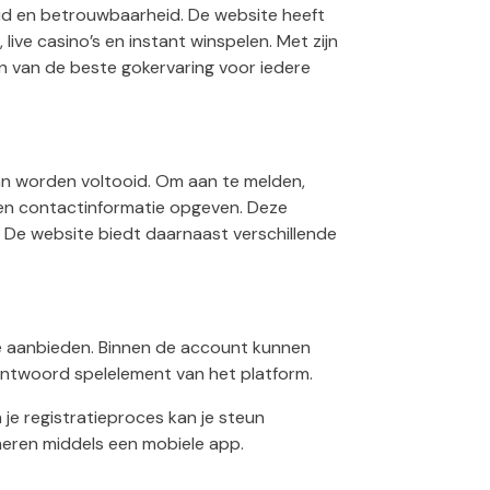
eid en betrouwbaarheid. De website heeft
ive casino’s en instant winspelen. Met zijn
n van de beste gokervaring voor iedere
kan worden voltooid. Om aan te melden,
 en contactinformatie opgeven. Deze
. De website biedt daarnaast verschillende
se aanbieden. Binnen de account kunnen
antwoord spelelement van het platform.
 je registratieproces kan je steun
heren middels een mobiele app.