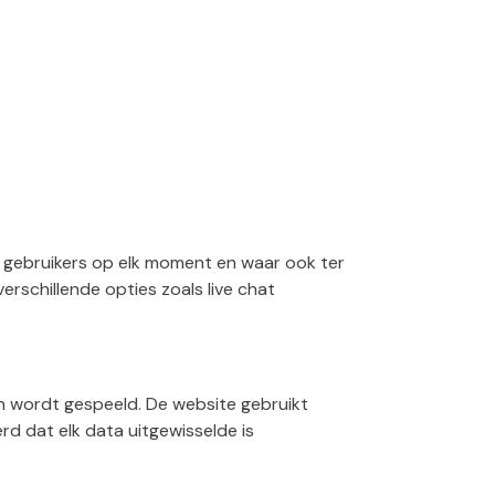
n gebruikers op elk moment en waar ook ter
erschillende opties zoals live chat
 in wordt gespeeld. De website gebruikt
rd dat elk data uitgewisselde is