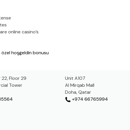
ntense
ites
re online casino’s
a özel hoşgeldin bonusu
 22, Floor 29
Unit A107
cial Tower
Al Mirqab Mall
Doha, Qatar
85564
+974 66765994