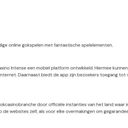
ige online gokspelen met fantastische spelelementen.
asino Intense een mobiel platform ontwikkeld. Hiermee kunne
internet. Daarnaast biedt de app zijn bezoekers toegang tot v
 gokcasinobranche door officiële instanties van het land waar
p de websites zelf, als voor elke overmakingen om gegarandee