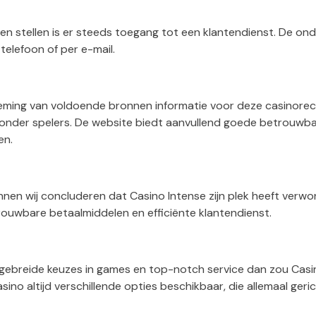
en stellen is er steeds toegang tot een klantendienst. De on
telefoon of per e-mail.
eming van voldoende bronnen informatie voor deze casinorec
 onder spelers. De website biedt aanvullend goede betrouwbaa
en.
nnen wij concluderen dat Casino Intense zijn plek heeft verw
rouwbare betaalmiddelen en efficiënte klantendienst.
tgebreide keuzes in games en top-notch service dan zou Casi
ino altijd verschillende opties beschikbaar, die allemaal geri