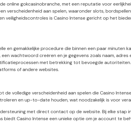
de online gokcasinobranche, met een reputatie voor eerlijkh
en verscheidenheid aan spelen, waaronder slots, bordspellen, l
veiligheidscontroles is Casino Intense gericht op het biede
snelle en gemakkelijke procedure die binnen een paar minuten 
n, een wachtwoord creëren en je gegevens zoals naam, adres
ntificatieprocessen met betrekking tot bevoegde autoriteiten
latforms of andere websites.
ot de volledige verscheidenheid aan spelen die Casino Inten
troleren en up-to-date houden, wat noodzakelijk is voor ver
ersteuning met direct contact op de website. Bij elke stap in
ns biedt Casino Intense een unieke optie om je account te be