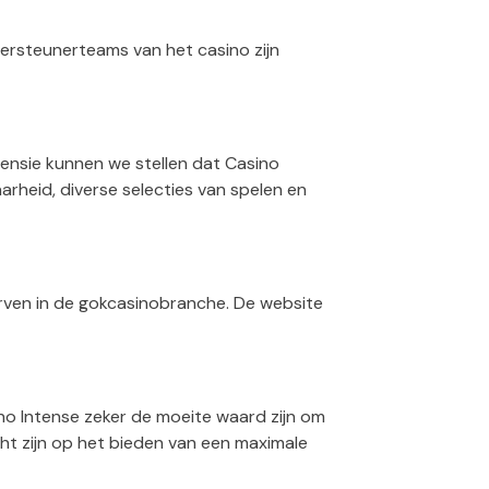
dersteunerteams van het casino zijn
ensie kunnen we stellen dat Casino
rheid, diverse selecties van spelen en
orven in de gokcasinobranche. De website
no Intense zeker de moeite waard zijn om
cht zijn op het bieden van een maximale