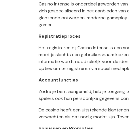
Casino Intense is onderdeel geworden van 
zich gespecialiseerd in het aanbieden van e
glanzende ontwerpen, moderne gameplay en 
gamer.
Registratieproces
Het registreren bij Casino Intense is een 
moet je slechts een gebruikersnaam kieze
informatie wordt noodzakelijk voor de ide
opties om te registreren via social mediap
Accountfuncties
Zodra je bent aangemeld, heb je toegang t
spelers ook hun persoonlijke gegevens con
De casino heeft een uitstekende klantenond
verwachten als dat nodig mocht zijn. Teve
Bonussen en Promoties