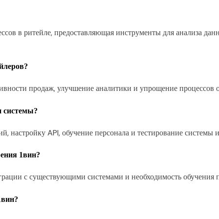
ессов в ритейле, предоставляющая инструменты для анализа дан
ейлеров?
вности продаж, улучшение аналитики и упрощение процессов о
и системы?
ий, настройку API, обучение персонала и тестирование системы 
рения 1вин?
грации с существующими системами и необходимость обучения п
1вин?