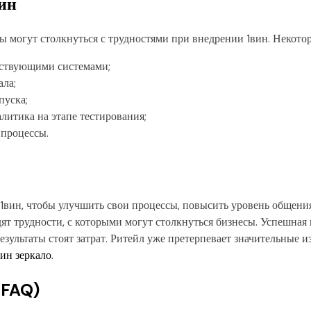
вин
ы могут столкнуться с трудностями при внедрении 1вин. Некото
ествующими системами;
ала;
пуска;
литика на этапе тестирования;
-процессы.
вин, чтобы улучшить свои процессы, повысить уровень общения
т трудности, с которыми могут столкнуться бизнесы. Успешная 
результаты стоят затрат. Ритейл уже претерпевает значительные 
вин зеркало
.
(FAQ)