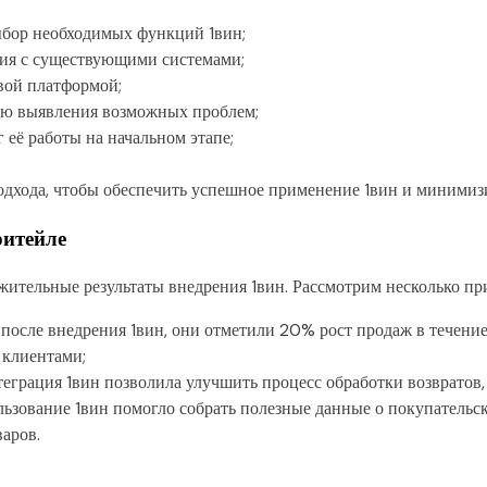
ыбор необходимых функций 1вин;
вия с существующими системами;
вой платформой;
ью выявления возможных проблем;
её работы на начальном этапе;
одхода, чтобы обеспечить успешное применение 1вин и минимиз
ритейле
ительные результаты внедрения 1вин. Рассмотрим несколько пр
после внедрения 1вин, они отметили 20% рост продаж в течение
 клиентами;
еграция 1вин позволила улучшить процесс обработки возвратов,
ьзование 1вин помогло собрать полезные данные о покупательск
аров.