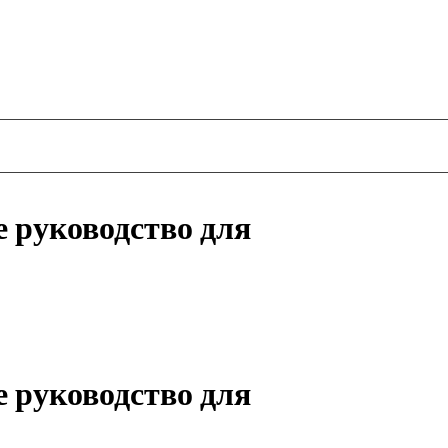
е руководство для
е руководство для