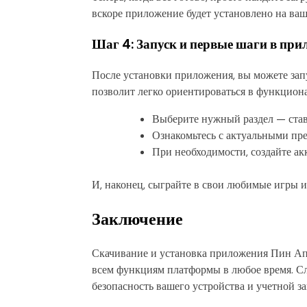
вскоре приложение будет установлено на ваш
Шаг 4: Запуск и первые шаги в пр
После установки приложения, вы можете зап
позволит легко ориентироваться в функцион
Выберите нужный раздел — став
Ознакомьтесь с актуальными пр
При необходимости, создайте а
И, наконец, сыграйте в свои любимые игры и
Заключение
Скачивание и установка приложения Пин Ап 
всем функциям платформы в любое время. Сле
безопасность вашего устройства и учетной з