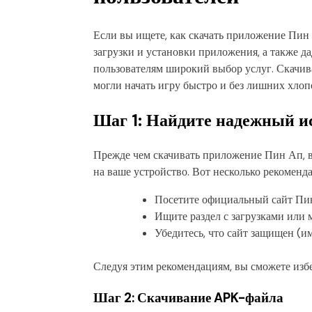
Если вы ищете, как скачать приложение Пин 
загрузки и установки приложения, а также д
пользователям широкий выбор услуг. Скачив
могли начать игру быстро и без лишних хлоп
Шаг 1: Найдите надежный и
Прежде чем скачивать приложение Пин Ап, 
на ваше устройство. Вот несколько рекоменд
Посетите официальный сайт Пи
Ищите раздел с загрузками или
Убедитесь, что сайт защищен (и
Следуя этим рекомендациям, вы сможете изб
Шаг 2: Скачивание APK-файла