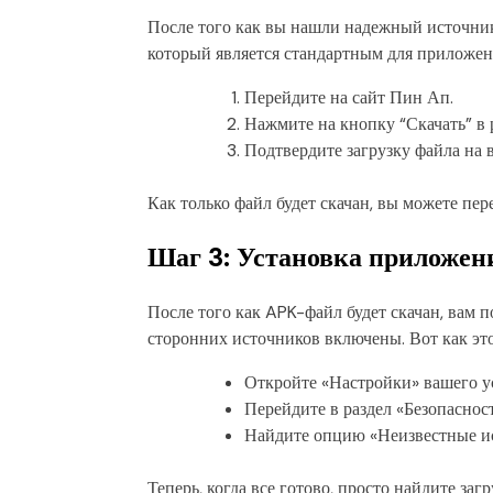
После того как вы нашли надежный источни
который является стандартным для приложен
Перейдите на сайт Пин Ап.
Нажмите на кнопку “Скачать” в
Подтвердите загрузку файла на 
Как только файл будет скачан, вы можете пере
Шаг 3: Установка приложен
После того как APK-файл будет скачан, вам п
сторонних источников включены. Вот как это
Откройте «Настройки» вашего у
Перейдите в раздел «Безопаснос
Найдите опцию «Неизвестные ис
Теперь, когда все готово, просто найдите з