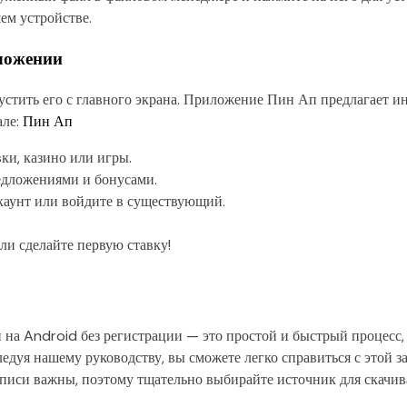
ем устройстве.
иложении
устить его с главного экрана. Приложение Пин Ап предлагает 
але:
Пин Ап
ки, казино или игры.
едложениями и бонусами.
ккаунт или войдите в существующий.
ли сделайте первую ставку!
на Android без регистрации — это простой и быстрый процесс, 
дуя нашему руководству, вы сможете легко справиться с этой зад
аписи важны, поэтому тщательно выбирайте источник для скачив