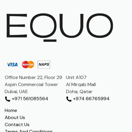
Office Number 22, Floor 29
Unit A107
Aspin Commercial Tower
Al Mirqab Mall
Dubai, UAE
Doha, Qatar
+971 561085564
+974 66765994
Home
About Us
Contact Us
Terms And Conditions