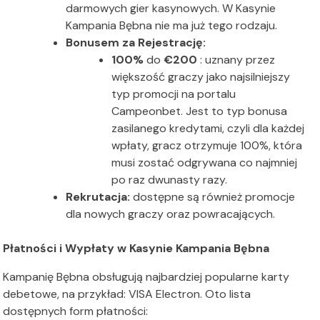
darmowych gier kasynowych. W Kasynie
Kampania Bębna nie ma już tego rodzaju.
Bonusem za Rejestrację:
100%
do
€200
: uznany przez
większość graczy jako najsilniejszy
typ promocji na portalu
Campeonbet. Jest to typ bonusa
zasilanego kredytami, czyli dla każdej
wpłaty, gracz otrzymuje 100%, która
musi zostać odgrywana co najmniej
po raz dwunasty razy.
Rekrutacja:
dostępne są również promocje
dla nowych graczy oraz powracających.
Płatności i Wypłaty w Kasynie Kampania Bębna
Kampanię Bębna obsługują najbardziej popularne karty
debetowe, na przykład: VISA Electron. Oto lista
dostępnych form płatności: