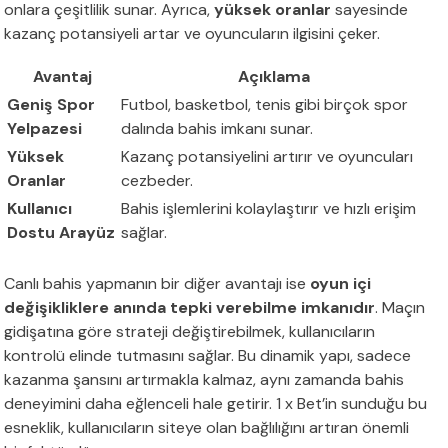
onlara çeşitlilik sunar. Ayrıca,
yüksek oranlar
sayesinde
kazanç potansiyeli artar ve oyuncuların ilgisini çeker.
Avantaj
Açıklama
Geniş Spor
Futbol, basketbol, tenis gibi birçok spor
Yelpazesi
dalında bahis imkanı sunar.
Yüksek
Kazanç potansiyelini artırır ve oyuncuları
Oranlar
cezbeder.
Kullanıcı
Bahis işlemlerini kolaylaştırır ve hızlı erişim
Dostu Arayüz
sağlar.
Canlı bahis yapmanın bir diğer avantajı ise
oyun içi
değişikliklere anında tepki verebilme imkanıdır
. Maçın
gidişatına göre strateji değiştirebilmek, kullanıcıların
kontrolü elinde tutmasını sağlar. Bu dinamik yapı, sadece
kazanma şansını artırmakla kalmaz, aynı zamanda bahis
deneyimini daha eğlenceli hale getirir. 1 x Bet’in sunduğu bu
esneklik, kullanıcıların siteye olan bağlılığını artıran önemli