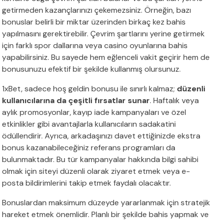
getirmeden kazançlarınızı çekemezsiniz. Örneğin, bazı
bonuslar belirli bir miktar üzerinden birkaç kez bahis
yapılmasını gerektirebilir. Çevrim şartlarını yerine getirmek
için farklı spor dallarına veya casino oyunlarına bahis
yapabilirsiniz. Bu sayede hem eğlenceli vakit geçirir hem de
bonusunuzu efektif bir şekilde kullanmış olursunuz.
1xBet, sadece hoş geldin bonusu ile sınırlı kalmaz;
düzenli
kullanıcılarına da çeşitli fırsatlar sunar
. Haftalık veya
aylık promosyonlar, kayıp iade kampanyaları ve özel
etkinlikler gibi avantajlarla kullanıcıların sadakatini
ödüllendirir. Ayrıca, arkadaşınızı davet ettiğinizde ekstra
bonus kazanabileceğiniz referans programları da
bulunmaktadır. Bu tür kampanyalar hakkında bilgi sahibi
olmak için siteyi düzenli olarak ziyaret etmek veya e-
posta bildirimlerini takip etmek faydalı olacaktır.
Bonuslardan maksimum düzeyde yararlanmak için stratejik
hareket etmek önemlidir. Planlı bir şekilde bahis yapmak ve