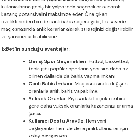
kullanıcılarına geniş bir yelpazede seçenekler sunarak
kazanç potansiyelini maksimize eder. Öne çıkan
özelliklerinden biri de canlı bahis seçeneğidir; bu sayede
maç esnasında anlık kararlar alarak stratejinizi değiştirebilir
ve şansınızı artırabilirsiniz.
1xBet’in sunduğu avantajlar:
Geniş Spor Seçenekleri:
Futbol, basketbol,
tenis gibi popüler sporların yanı sıra daha az
bilinen dallarda da bahis yapma imkanı.
Canlı Bahis İmkanı:
Maç esnasında değişen
oranlarla anlık bahis yapabilme.
Yüksek Oranlar:
Piyasadaki birçok rakibine
göre daha yüksek oranlarla kazancınızı artırma
şansı.
Kullanıcı Dostu Arayüz:
Hem yeni
başlayanlar hem de deneyimli kullanıcılar için
kolay navigasyon.