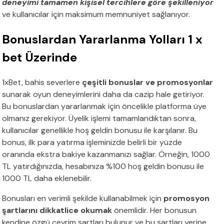
deneyimi tamamen kişisel tercihlere göre şekilleniyor
ve kullanıcılar için maksimum memnuniyet sağlanıyor.
Bonuslardan Yararlanma Yolları 1 x
bet Üzerinde
1xBet, bahis severlere
çeşitli bonuslar ve promosyonlar
sunarak oyun deneyimlerini daha da cazip hale getiriyor.
Bu bonuslardan yararlanmak için öncelikle platforma üye
olmanız gerekiyor. Üyelik işlemi tamamlandıktan sonra,
kullanıcılar genellikle hoş geldin bonusu ile karşılanır. Bu
bonus, ilk para yatırma işleminizde belirli bir yüzde
oranında ekstra bakiye kazanmanızı sağlar. Örneğin, 1000
TL yatırdığınızda, hesabınıza %100 hoş geldin bonusu ile
1000 TL daha eklenebilir.
Bonusları en verimli şekilde kullanabilmek için
promosyon
şartlarını dikkatlice okumak
önemlidir. Her bonusun
kendine özgü çevrim şartları bulunur ve bu şartları yerine