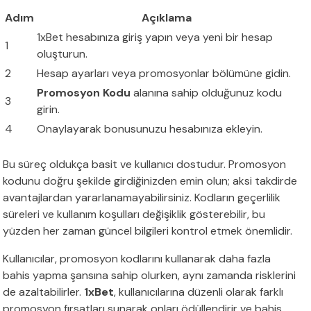
Adım
Açıklama
1xBet hesabınıza giriş yapın veya yeni bir hesap
1
oluşturun.
2
Hesap ayarları veya promosyonlar bölümüne gidin.
Promosyon Kodu
alanına sahip olduğunuz kodu
3
girin.
4
Onaylayarak bonusunuzu hesabınıza ekleyin.
Bu süreç oldukça basit ve kullanıcı dostudur. Promosyon
kodunu doğru şekilde girdiğinizden emin olun; aksi takdirde
avantajlardan yararlanamayabilirsiniz. Kodların geçerlilik
süreleri ve kullanım koşulları değişiklik gösterebilir, bu
yüzden her zaman güncel bilgileri kontrol etmek önemlidir.
Kullanıcılar, promosyon kodlarını kullanarak daha fazla
bahis yapma şansına sahip olurken, aynı zamanda risklerini
de azaltabilirler.
1xBet
, kullanıcılarına düzenli olarak farklı
promosyon fırsatları sunarak onları ödüllendirir ve bahis