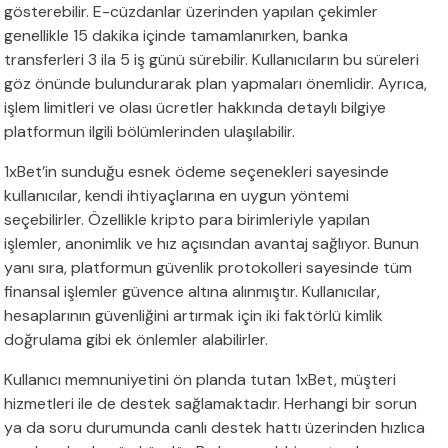
gösterebilir. E-cüzdanlar üzerinden yapılan çekimler
genellikle 15 dakika içinde tamamlanırken, banka
transferleri 3 ila 5 iş günü sürebilir. Kullanıcıların bu süreleri
göz önünde bulundurarak plan yapmaları önemlidir. Ayrıca,
işlem limitleri ve olası ücretler hakkında detaylı bilgiye
platformun ilgili bölümlerinden ulaşılabilir.
1xBet’in sunduğu esnek ödeme seçenekleri sayesinde
kullanıcılar, kendi ihtiyaçlarına en uygun yöntemi
seçebilirler. Özellikle kripto para birimleriyle yapılan
işlemler, anonimlik ve hız açısından avantaj sağlıyor. Bunun
yanı sıra, platformun güvenlik protokolleri sayesinde tüm
finansal işlemler güvence altına alınmıştır. Kullanıcılar,
hesaplarının güvenliğini artırmak için iki faktörlü kimlik
doğrulama gibi ek önlemler alabilirler.
Kullanıcı memnuniyetini ön planda tutan 1xBet, müşteri
hizmetleri ile de destek sağlamaktadır. Herhangi bir sorun
ya da soru durumunda canlı destek hattı üzerinden hızlıca