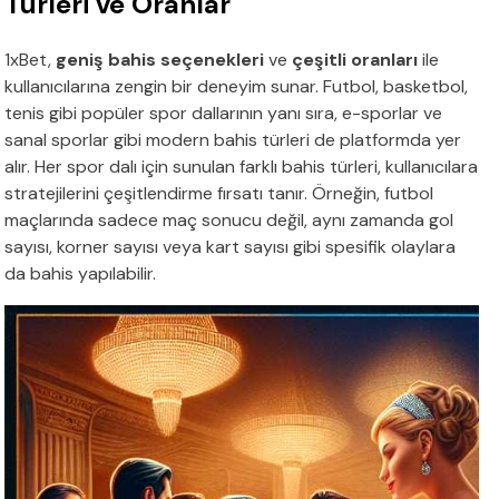
Türleri ve Oranlar
1xBet,
geniş bahis seçenekleri
ve
çeşitli oranları
ile
kullanıcılarına zengin bir deneyim sunar. Futbol, basketbol,
tenis gibi popüler spor dallarının yanı sıra, e-sporlar ve
sanal sporlar gibi modern bahis türleri de platformda yer
alır. Her spor dalı için sunulan farklı bahis türleri, kullanıcılara
stratejilerini çeşitlendirme fırsatı tanır. Örneğin, futbol
maçlarında sadece maç sonucu değil, aynı zamanda gol
sayısı, korner sayısı veya kart sayısı gibi spesifik olaylara
da bahis yapılabilir.