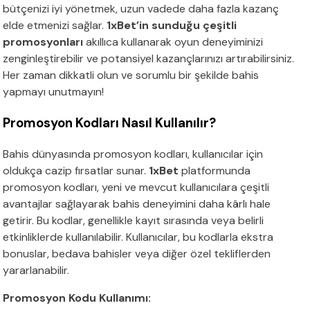
bütçenizi iyi yönetmek, uzun vadede daha fazla kazanç
elde etmenizi sağlar.
1xBet’in sunduğu çeşitli
promosyonları
akıllıca kullanarak oyun deneyiminizi
zenginleştirebilir ve potansiyel kazançlarınızı artırabilirsiniz.
Her zaman dikkatli olun ve sorumlu bir şekilde bahis
yapmayı unutmayın!
Promosyon Kodları Nasıl Kullanılır?
Bahis dünyasında promosyon kodları, kullanıcılar için
oldukça cazip fırsatlar sunar.
1xBet
platformunda
promosyon kodları, yeni ve mevcut kullanıcılara çeşitli
avantajlar sağlayarak bahis deneyimini daha kârlı hale
getirir. Bu kodlar, genellikle kayıt sırasında veya belirli
etkinliklerde kullanılabilir. Kullanıcılar, bu kodlarla ekstra
bonuslar, bedava bahisler veya diğer özel tekliflerden
yararlanabilir.
Promosyon Kodu Kullanımı: