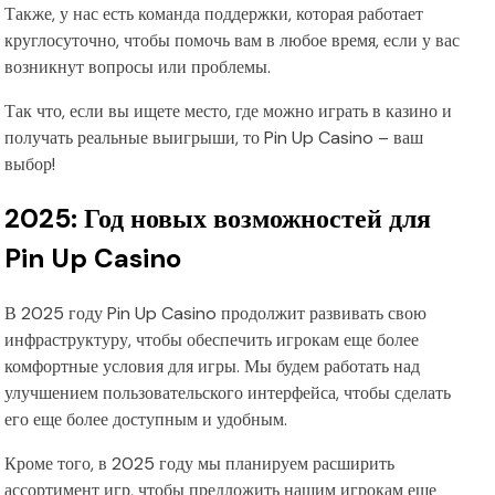
Также, у нас есть команда поддержки, которая работает
круглосуточно, чтобы помочь вам в любое время, если у вас
возникнут вопросы или проблемы.
Так что, если вы ищете место, где можно играть в казино и
получать реальные выигрыши, то Pin Up Casino – ваш
выбор!
2025: Год новых возможностей для
Pin Up Casino
В 2025 году Pin Up Casino продолжит развивать свою
инфраструктуру, чтобы обеспечить игрокам еще более
комфортные условия для игры. Мы будем работать над
улучшением пользовательского интерфейса, чтобы сделать
его еще более доступным и удобным.
Кроме того, в 2025 году мы планируем расширить
ассортимент игр, чтобы предложить нашим игрокам еще