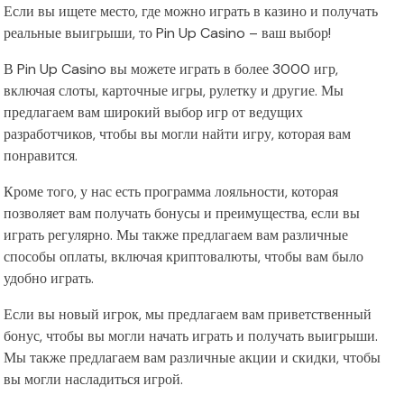
Если вы ищете место, где можно играть в казино и получать
реальные выигрыши, то Pin Up Casino – ваш выбор!
В Pin Up Casino вы можете играть в более 3000 игр,
включая слоты, карточные игры, рулетку и другие. Мы
предлагаем вам широкий выбор игр от ведущих
разработчиков, чтобы вы могли найти игру, которая вам
понравится.
Кроме того, у нас есть программа лояльности, которая
позволяет вам получать бонусы и преимущества, если вы
играть регулярно. Мы также предлагаем вам различные
способы оплаты, включая криптовалюты, чтобы вам было
удобно играть.
Если вы новый игрок, мы предлагаем вам приветственный
бонус, чтобы вы могли начать играть и получать выигрыши.
Мы также предлагаем вам различные акции и скидки, чтобы
вы могли насладиться игрой.