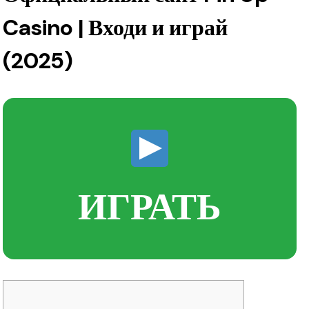
Casino | Входи и играй
(2025)
ИГРАТЬ