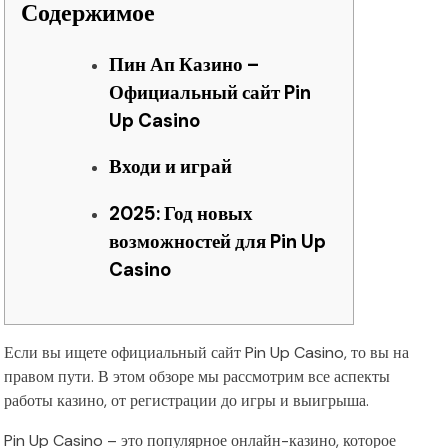
Содержимое
Пин Ап Казино –
Официальный сайт Pin
Up Casino
Входи и играй
2025: Год новых
возможностей для Pin Up
Casino
Если вы ищете официальный сайт Pin Up Casino, то вы на
правом пути. В этом обзоре мы рассмотрим все аспекты
работы казино, от регистрации до игры и выигрыша.
Pin Up Casino – это популярное онлайн-казино, которое