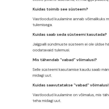
Kuidas toimib see süsteem?
Vastloodud kuulamine annab võimalikuks män
tulemisega.
Kuidas saab seda süsteemi kasutada?
Jalgpalli sündmuste süsteem ei ole üldse h
oodatavaid tulemusi.
Mis tähendab "vabad" võimalusi?
Selle süsteemi kasutamise kaudu saab mängi
midagi uut.
Kuidas saavutatakse "vabad" võimalusi
Vastloodud kuulamine on võimalus, mis tähe
teha midagi uut.