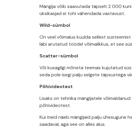
Mängija võib saavutada täpselt 2 000 kuni 
üksikasjad ei tohi vähendada vastavust.
Wild-sümbol
On veel võimalus kuulda sellest süsteemist "
läbi arutatud töödel võimalikkus, et see süst
Scatter-sümbol
Või kusagilgi mõneta teemas kujutatud süst
seda pole isegi palju selgete täpsustega vii
Põhivideotest
Lisaks on tehnika mängijatele võimaldanud s
põhivideotest.
Kui meid näeb mängijaid palju ühesugune haj
saadaval, aga see on alles alus.