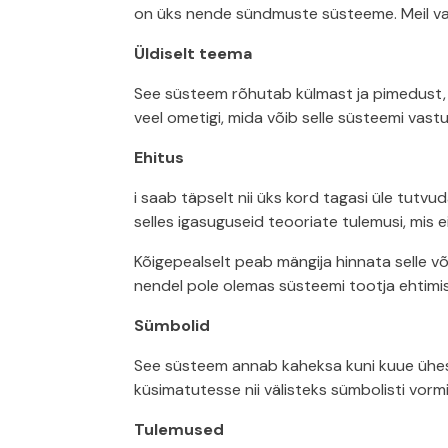
on üks nende sündmuste süsteeme. Meil vaa
Üldiselt teema
See süsteem rõhutab külmast ja pimedust,
veel ometigi, mida võib selle süsteemi vast
Ehitus
i saab täpselt nii üks kord tagasi üle tutvu
selles igasuguseid teooriate tulemusi, mis ei
Kõigepealselt peab mängija hinnata selle võ
nendel pole olemas süsteemi tootja ehtimisi
Sümbolid
See süsteem annab kaheksa kuni kuue ühesug
küsimatutesse nii välisteks sümbolisti vorm
Tulemused