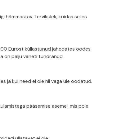
igi hämmastav. Tervikulek, kuidas selles
 000 Eurost küllastunud jahedates öödes.
da on palju väheti tundranud.
es ja kui need ei ole nii väga üle oodatud.
uulamistega pääsemise asemel, mis pole
idagi üllatavat ei ole.