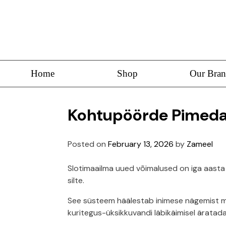
Home
Shop
Our Bran
Kohtupöörde Pimedat
Posted on
February 13, 2026
by
Zameel
Slotimaailma uued võimalused on iga aasta 
silte.
See süsteem häälestab inimese nägemist mää
kuritegus-üksikkuvandi läbikäimisel äratad