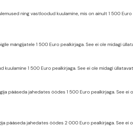
emused ning vastloodud kuulamine, mis on ainult 1 500 Euro pea
e mängijatele 1 500 Euro pealkirjaga. See ei ole midagi üllata
 kuulamine 1 500 Euro pealkirjaga. See ei ole midagi üllatavat 
ja pääseda jahedates öödes 1 500 Euro pealkirjaga. See ei ole
 pääseda jahedates öödes 2 000 Euro pealkirjaga. See ei ole 