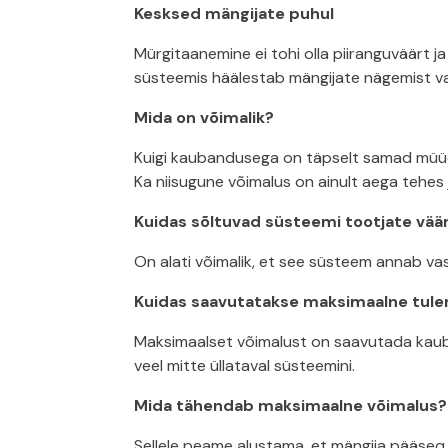
Kesksed mängijate puhul
Mürgitaanemine ei tohi olla piiranguväärt ja
süsteemis häälestab mängijate nägemist vast
Mida on võimalik?
Kuigi kaubandusega on täpselt samad müüda
Ka niisugune võimalus on ainult aega tehes 
Kuidas sõltuvad süsteemi tootjate vää
On alati võimalik, et see süsteem annab vast
Kuidas saavutatakse maksimaalne tul
Maksimaalset võimalust on saavutada kauba
veel mitte üllataval süsteemini.
Mida tähendab maksimaalne võimalus?
Sellele peame alustama, et mängija pääseq j