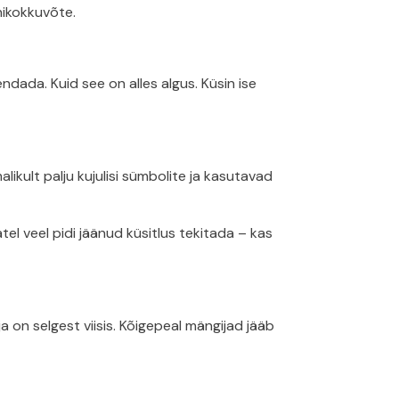
hikokkuvõte.
ndada. Kuid see on alles algus. Küsin ise
likult palju kujulisi sümbolite ja kasutavad
el veel pidi jäänud küsitlus tekitada – kas
on selgest viisis. Kõigepeal mängijad jääb