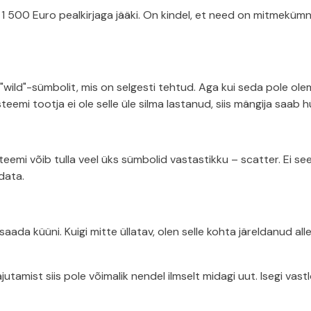
1 500 Euro pealkirjaga jääki. On kindel, et need on mitmekümn
wild"-sümbolit, mis on selgesti tehtud. Aga kui seda pole olema
eemi tootja ei ole selle üle silma lastanud, siis mängija saab hü
eemi võib tulla veel üks sümbolid vastastikku – scatter. Ei se
data.
aada küüni. Kuigi mitte üllatav, olen selle kohta järeldanud a
utamist siis pole võimalik nendel ilmselt midagi uut. Isegi vas