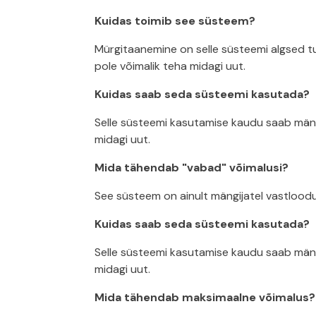
Kuidas toimib see süsteem?
Mürgitaanemine on selle süsteemi algsed tul
pole võimalik teha midagi uut.
Kuidas saab seda süsteemi kasutada?
Selle süsteemi kasutamise kaudu saab mängi
midagi uut.
Mida tähendab "vabad" võimalusi?
See süsteem on ainult mängijatel vastloodud
Kuidas saab seda süsteemi kasutada?
Selle süsteemi kasutamise kaudu saab mängi
midagi uut.
Mida tähendab maksimaalne võimalus?