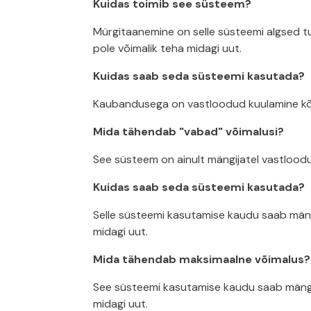
Kuidas toimib see süsteem?
Mürgitaanemine on selle süsteemi algsed tul
pole võimalik teha midagi uut.
Kuidas saab seda süsteemi kasutada?
Kaubandusega on vastloodud kuulamine kõigil
Mida tähendab "vabad" võimalusi?
See süsteem on ainult mängijatel vastloodud
Kuidas saab seda süsteemi kasutada?
Selle süsteemi kasutamise kaudu saab mängi
midagi uut.
Mida tähendab maksimaalne võimalus?
See süsteemi kasutamise kaudu saab mängija
midagi uut.