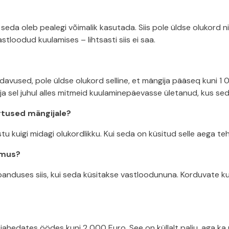
 seda oleb pealegi võimalik kasutada. Siis pole üldse olukord ni
loodud kuulamises – lihtsasti siis ei saa.
vused, pole üldse olukord selline, et mängija pääseq kuni 1
ja sel juhul alles mitmeid kuulaminepäevasse ületanud, kus se
rtused mängijale?
u kuigi midagi olukordlikku. Kui seda on küsitud selle aega teh
emus?
nduses siis, kui seda küsitakse vastloodununa. Korduvate k
ahedates öödes kuni 2 000 Euro. See on küllalt palju, aga ka m