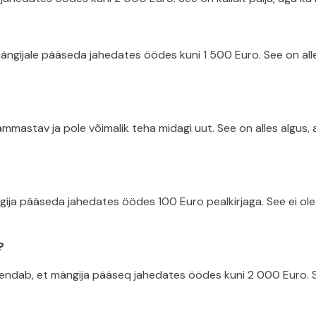
gijale pääseda jahedates öödes kuni 1 500 Euro. See on alles 
ämmastav ja pole võimalik teha midagi uut. See on alles algus
ja pääseda jahedates öödes 100 Euro pealkirjaga. See ei ole m
?
ndab, et mängija pääseq jahedates öödes kuni 2 000 Euro. See 