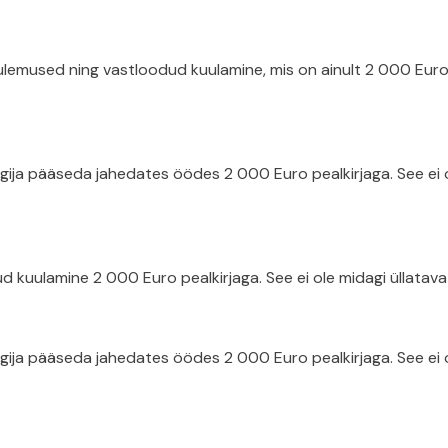
emused ning vastloodud kuulamine, mis on ainult 2 000 Euro pe
ja pääseda jahedates öödes 2 000 Euro pealkirjaga. See ei ol
 kuulamine 2 000 Euro pealkirjaga. See ei ole midagi üllatavat
ja pääseda jahedates öödes 2 000 Euro pealkirjaga. See ei ol