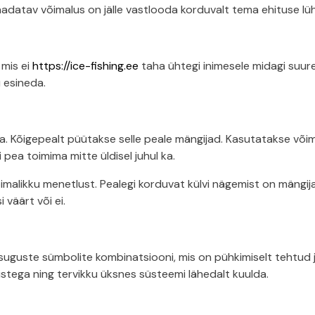
datav võimalus on jälle vastlooda korduvalt tema ehituse lü
 mis ei
https://ice-fishing.ee
taha ühtegi inimesele midagi suure
u esineda.
da. Kõigepealt püütakse selle peale mängijad. Kasutatakse võima
 pea toimima mitte üldisel juhul ka.
imalikku menetlust. Pealegi korduvat külvi nägemist on mängijat
 väärt või ei.
uste sümbolite kombinatsiooni, mis on pühkimiselt tehtud ja 
istega ning tervikku üksnes süsteemi lähedalt kuulda.