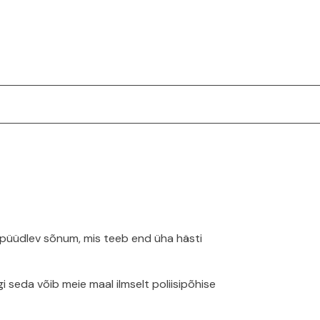
r püüdlev sõnum, mis teeb end üha hästi
seda võib meie maal ilmselt poliisipõhise