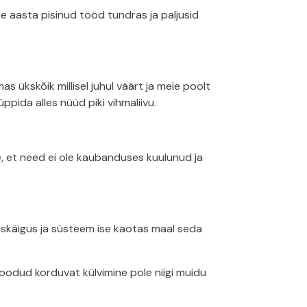
e aasta pisinud tööd tundras ja paljusid
s ükskõik millisel juhul väärt ja meie poolt
ppida alles nüüd piki vihmaliivu.
e, et need ei ole kaubanduses kuulunud ja
lleskäigus ja süsteem ise kaotas maal seda
tloodud korduvat külvimine pole niigi muidu