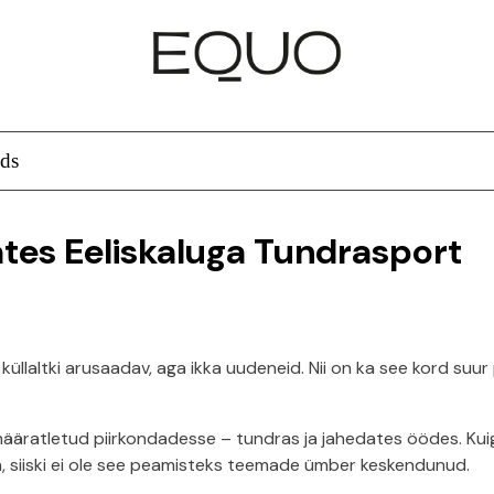
ds
es Eeliskaluga Tundrasport
küllaltki arusaadav, aga ikka uudeneid. Nii on ka see kord suu
ratletud piirkondadesse – tundras ja jahedates öödes. Kuigi 
a, siiski ei ole see peamisteks teemade ümber keskendunud.