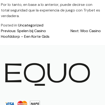
Por lo tanto, en base a lo anterior, puede decirse con
total seguridad que la experiencia de juego con Trybet es
verdadera.
Posted in
Uncategorized
Post
Previous:
Spelen bij Casino
Next:
Woo Casino
Hoofddorp – Een Korte Gids
navigation