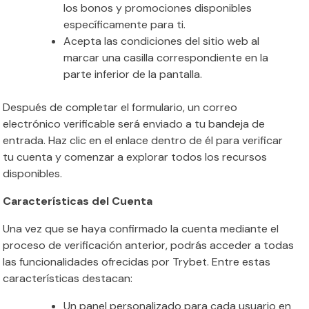
los bonos y promociones disponibles
específicamente para ti.
Acepta las condiciones del sitio web al
marcar una casilla correspondiente en la
parte inferior de la pantalla.
Después de completar el formulario, un correo
electrónico verificable será enviado a tu bandeja de
entrada. Haz clic en el enlace dentro de él para verificar
tu cuenta y comenzar a explorar todos los recursos
disponibles.
Características del Cuenta
Una vez que se haya confirmado la cuenta mediante el
proceso de verificación anterior, podrás acceder a todas
las funcionalidades ofrecidas por Trybet. Entre estas
características destacan:
Un panel personalizado para cada usuario en