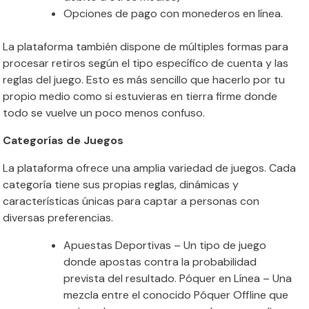
Opciones de pago con monederos en línea.
La plataforma también dispone de múltiples formas para
procesar retiros según el tipo específico de cuenta y las
reglas del juego. Esto es más sencillo que hacerlo por tu
propio medio como si estuvieras en tierra firme donde
todo se vuelve un poco menos confuso.
Categorías de Juegos
La plataforma ofrece una amplia variedad de juegos. Cada
categoría tiene sus propias reglas, dinámicas y
características únicas para captar a personas con
diversas preferencias.
Apuestas Deportivas – Un tipo de juego
donde apostas contra la probabilidad
prevista del resultado. Póquer en Línea – Una
mezcla entre el conocido Póquer Offline que