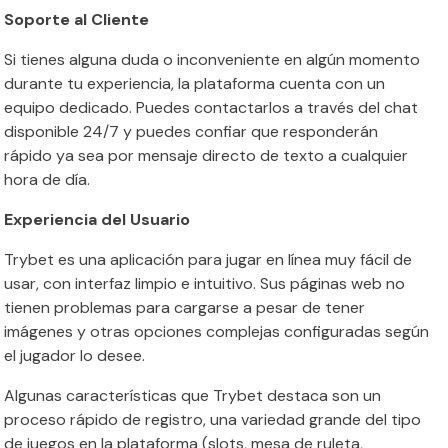
Soporte al Cliente
Si tienes alguna duda o inconveniente en algún momento
durante tu experiencia, la plataforma cuenta con un
equipo dedicado. Puedes contactarlos a través del chat
disponible 24/7 y puedes confiar que responderán
rápido ya sea por mensaje directo de texto a cualquier
hora de día.
Experiencia del Usuario
Trybet es una aplicación para jugar en línea muy fácil de
usar, con interfaz limpio e intuitivo. Sus páginas web no
tienen problemas para cargarse a pesar de tener
imágenes y otras opciones complejas configuradas según
el jugador lo desee.
Algunas características que Trybet destaca son un
proceso rápido de registro, una variedad grande del tipo
de juegos en la plataforma (slots, mesa de ruleta,