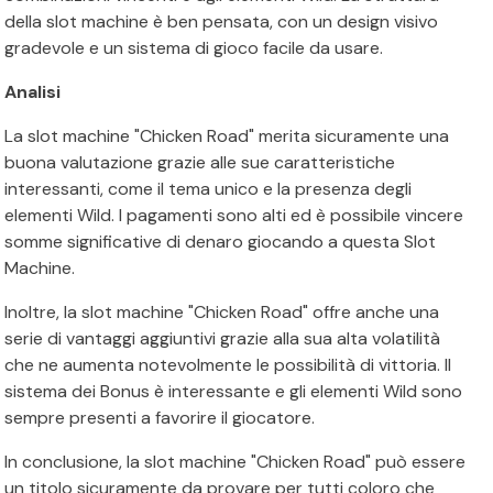
della slot machine è ben pensata, con un design visivo
gradevole e un sistema di gioco facile da usare.
Analisi
La slot machine "Chicken Road" merita sicuramente una
buona valutazione grazie alle sue caratteristiche
interessanti, come il tema unico e la presenza degli
elementi Wild. I pagamenti sono alti ed è possibile vincere
somme significative di denaro giocando a questa Slot
Machine.
Inoltre, la slot machine "Chicken Road" offre anche una
serie di vantaggi aggiuntivi grazie alla sua alta volatilità
che ne aumenta notevolmente le possibilità di vittoria. Il
sistema dei Bonus è interessante e gli elementi Wild sono
sempre presenti a favorire il giocatore.
In conclusione, la slot machine "Chicken Road" può essere
un titolo sicuramente da provare per tutti coloro che