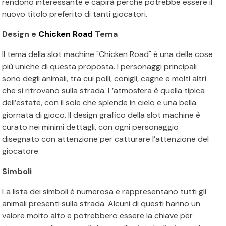
rendono interessante e capirà perché potrebbe essere il
nuovo titolo preferito di tanti giocatori.
Design e
Chicken Road
Tema
Il tema della slot machine "Chicken Road" è una delle cose
più uniche di questa proposta. I personaggi principali
sono degli animali, tra cui polli, conigli, cagne e molti altri
che si ritrovano sulla strada. L’atmosfera è quella tipica
dell’estate, con il sole che splende in cielo e una bella
giornata di gioco. Il design grafico della slot machine è
curato nei minimi dettagli, con ogni personaggio
disegnato con attenzione per catturare l’attenzione del
giocatore.
Simboli
La lista dei simboli è numerosa e rappresentano tutti gli
animali presenti sulla strada. Alcuni di questi hanno un
valore molto alto e potrebbero essere la chiave per