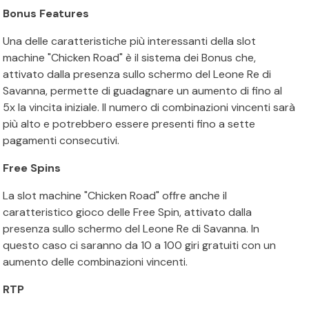
Bonus Features
Una delle caratteristiche più interessanti della slot
machine "Chicken Road" è il sistema dei Bonus che,
attivato dalla presenza sullo schermo del Leone Re di
Savanna, permette di guadagnare un aumento di fino al
5x la vincita iniziale. Il numero di combinazioni vincenti sarà
più alto e potrebbero essere presenti fino a sette
pagamenti consecutivi.
Free Spins
La slot machine "Chicken Road" offre anche il
caratteristico gioco delle Free Spin, attivato dalla
presenza sullo schermo del Leone Re di Savanna. In
questo caso ci saranno da 10 a 100 giri gratuiti con un
aumento delle combinazioni vincenti.
RTP