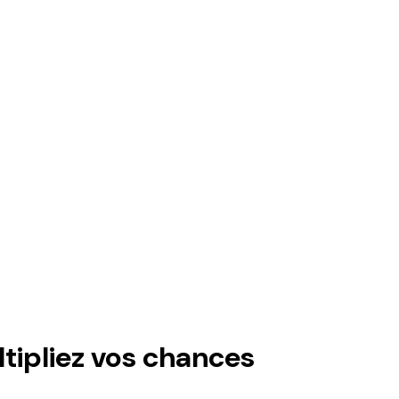
ultipliez vos chances