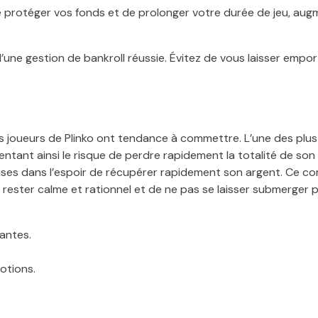
e protéger vos fonds et de prolonger votre durée de jeu, aug
é d’une gestion de bankroll réussie. Évitez de vous laisser empo
les joueurs de Plinko ont tendance à commettre. L’une des pl
ntant ainsi le risque de perdre rapidement la totalité de son 
mises dans l’espoir de récupérer rapidement son argent. Ce 
e rester calme et rationnel et de ne pas se laisser submerger 
antes.
otions.