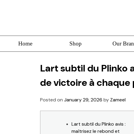
Home
Shop
Our Bran
Lart subtil du Plinko
de victoire à chaque 
Posted on
January 29, 2026
by
Zameel
Lart subtil du Plinko avis :
maîtrisez le rebond et