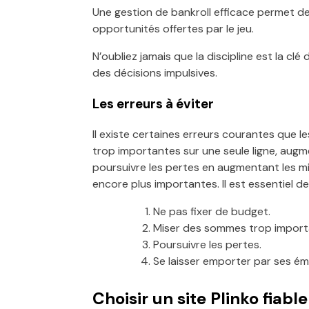
Une gestion de bankroll efficace permet d
opportunités offertes par le jeu.
N’oubliez jamais que la discipline est la cl
des décisions impulsives.
Les erreurs à éviter
Il existe certaines erreurs courantes que 
trop importantes sur une seule ligne, augme
poursuivre les pertes en augmentant les 
encore plus importantes. Il est essentiel d
Ne pas fixer de budget.
Miser des sommes trop import
Poursuivre les pertes.
Se laisser emporter par ses ém
Choisir un site Plinko fiable