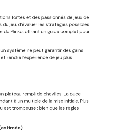
ations fortes et des passionnés de jeux de
u jeu, d’évaluer les stratégies possibles
e du Plinko, offrant un guide complet pour
Aucun système ne peut garantir des gains
t rendre l’expérience de jeu plus
n plateau rempli de chevilles. La puce
ant à un multiple de la mise initiale. Plus
jeu est trompeuse : bien que les règles
 (estimée)