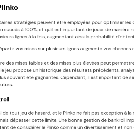
Plinko
ertaines stratégies peuvent être employées pour optimiser les 
un succès à 100%, et qu’il est important de jouer de manière 
eurs lignes à la fois, augmentant ainsi la probabilité d’obteni
épartir vos mises sur plusieurs lignes augmente vos chances d’
re des mises faibles et des mises plus élevées peut permettre 
 le jeu propose un historique des résultats précédents, analys
e plus souvent été gagnantes. Cependant, il est important de s
futurs.
roll
de tout jeu de hasard, et le Plinko ne fait pas exception à la r
mais dépasser cette limite. Une bonne gestion de bankroll imp
important de considérer le Plinko comme un divertissement et n