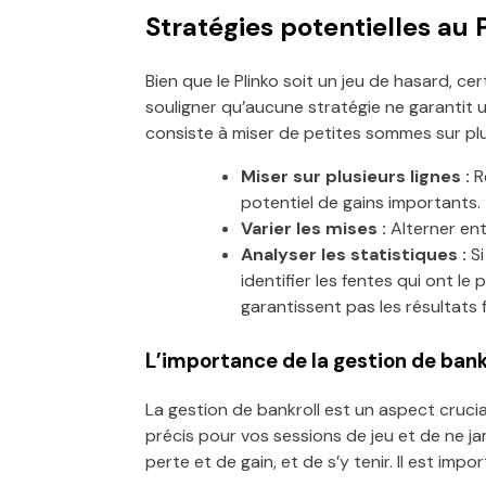
Stratégies potentielles au 
Bien que le Plinko soit un jeu de hasard, c
souligner qu’aucune stratégie ne garantit 
consiste à miser de petites sommes sur plusi
Miser sur plusieurs lignes :
R
potentiel de gains importants.
Varier les mises :
Alterner ent
Analyser les statistiques :
Si
identifier les fentes qui ont l
garantissent pas les résultats 
L’importance de la gestion de bank
La gestion de bankroll est un aspect crucial 
précis pour vos sessions de jeu et de ne ja
perte et de gain, et de s’y tenir. Il est 