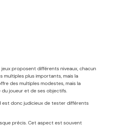
es jeux proposent différents niveaux, chacun
s multiples plus importants, mais la
 offre des multiples modestes, mais la
 du joueur et de ses objectifs.
 est donc judicieux de tester différents
isque précis. Cet aspect est souvent