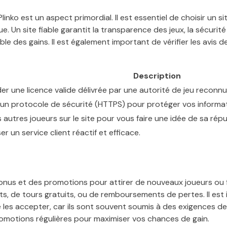
 Plinko est un aspect primordial. Il est essentiel de choisir un 
. Un site fiable garantit la transparence des jeux, la sécurit
ble des gains. Il est également important de vérifier les avis de
Description
er une licence valide délivrée par une autorité de jeu reconnu
er un protocole de sécurité (HTTPS) pour protéger vos informat
es autres joueurs sur le site pour vous faire une idée de sa rép
er un service client réactif et efficace.
us et des promotions pour attirer de nouveaux joueurs ou fid
ts, de tours gratuits, ou de remboursements de pertes. Il est 
e les accepter, car ils sont souvent soumis à des exigences d
omotions régulières pour maximiser vos chances de gain.