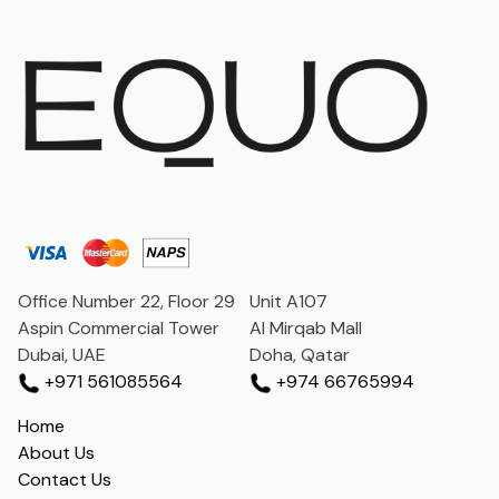
Office Number 22, Floor 29
Unit A107
Aspin Commercial Tower
Al Mirqab Mall
Dubai, UAE
Doha, Qatar
+971 561085564
+974 66765994
Home
About Us
Contact Us