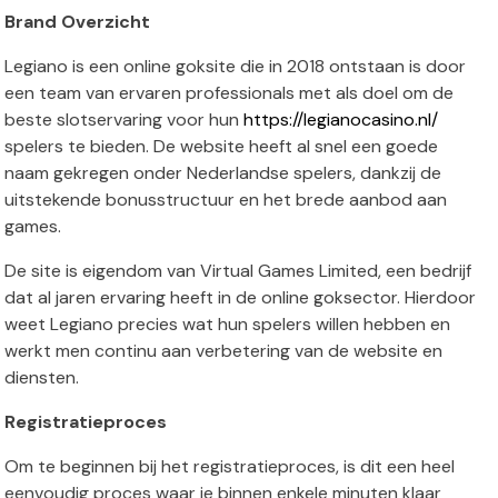
Brand Overzicht
Legiano is een online goksite die in 2018 ontstaan is door
een team van ervaren professionals met als doel om de
beste slotservaring voor hun
https://legianocasino.nl/
spelers te bieden. De website heeft al snel een goede
naam gekregen onder Nederlandse spelers, dankzij de
uitstekende bonusstructuur en het brede aanbod aan
games.
De site is eigendom van Virtual Games Limited, een bedrijf
dat al jaren ervaring heeft in de online goksector. Hierdoor
weet Legiano precies wat hun spelers willen hebben en
werkt men continu aan verbetering van de website en
diensten.
Registratieproces
Om te beginnen bij het registratieproces, is dit een heel
eenvoudig proces waar je binnen enkele minuten klaar