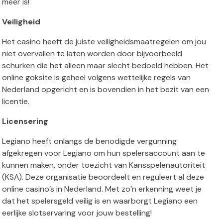
meer is!
Veiligheid
Het casino heeft de juiste veiligheidsmaatregelen om jou
niet overvallen te laten worden door bijvoorbeeld
schurken die het alleen maar slecht bedoeld hebben. Het
online goksite is geheel volgens wettelijke regels van
Nederland opgericht en is bovendien in het bezit van een
licentie.
Licensering
Legiano heeft onlangs de benodigde vergunning
afgekregen voor Legiano om hun spelersaccount aan te
kunnen maken, onder toezicht van Kansspelenautoriteit
(KSA). Deze organisatie beoordeelt en reguleert al deze
online casino’s in Nederland. Met zo’n erkenning weet je
dat het spelersgeld veilig is en waarborgt Legiano een
eerlijke slotservaring voor jouw bestelling!