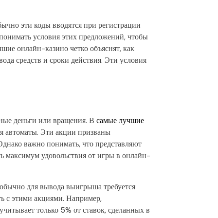
бычно эти коды вводятся при регистрации
о понимать условия этих предложений, чтобы
шие онлайн-казино четко объяснят, как
да средств и сроки действия. Эти условия
ные деньги или вращения. В
самые лучшие
ля автоматы. Эти акции призваны
Однако важно понимать, что представляют
ть максимум удовольствия от игры в онлайн-
 обычно для вывода выигрыша требуется
ь с этими акциями. Например,
учитывает только 5% от ставок, сделанных в