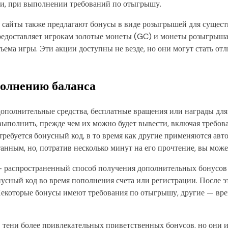
ми, при выполнении требований по отыгрышу.
 сайты также предлагают бонусы в виде розыгрышей для сущест
едоставляет игрокам золотые монеты (GC) и монеты розыгрыша
ъема игры. Эти акции доступны не везде, но они могут стать о
полнению баланса
ополнительные средства, бесплатные вращения или награды для
 выполнить, прежде чем их можно будет вывести, включая треб
требуется бонусный код, в то время как другие применяются авто
нным, но, потратив несколько минут на его прочтение, вы може
 распространенный способ получения дополнительных бонусов в
усный код во время пополнения счета или регистрации. После эт
 Некоторые бонусы имеют требования по отыгрышу, другие — вр
в тени более привлекательных приветственных бонусов, но они 