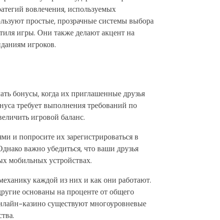
ратегий вовлечения, используемых
ользуют простые, прозрачные системы выбора
тиля игры. Они также делают акцент на
иданиям игроков.
ть бонусы, когда их приглашенные друзья
онуса требует выполнения требований по
величить игровой баланс.
ями и попросите их зарегистрироваться в
Однако важно убедиться, что ваши друзья
ых мобильных устройствах.
механику каждой из них и как они работают.
другие основаны на проценте от общего
 онлайн-казино существуют многоуровневые
тва.