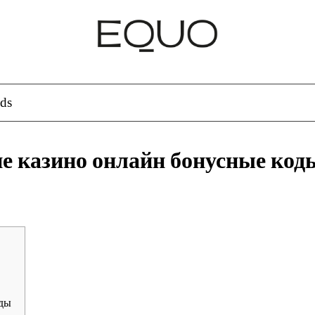
ds
 казино онлайн бонусные код
оды