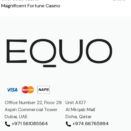
Magnificent Fortune Casino
Office Number 22, Floor 29
Unit A107
Aspin Commercial Tower
Al Mirqab Mall
Dubai, UAE
Doha, Qatar
+971 561085564
+974 66765994