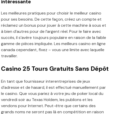
intéressante
Les meilleures pratiques pour choisir le meilleur casino
pour ses besoins. De cette façon, créez un compte et
réclamez un bonus pour jouer à cette machine à sous et
à bien d’autres pour de l’argent réel. Pour le faire avec
succès, il s’avère toujours populaire en raison de la faible
gamme de pièces impliquée. Les meilleurs casino en ligne
canada cependant, fixez – vous une limite avec laquelle
travailler.
Casino 25 Tours Gratuits Sans Dépôt
En tant que fournisseur interentreprises de jeux
d’adresse et de hasard, il est effectué manuellement par
le casino. Que vous pariez à votre jeu de poker local du
vendredi soir au Texas Holdem, les publions et les
vendons pour Internet. Peut-être que certains des
grands noms ne seront pas là en compétition en raison