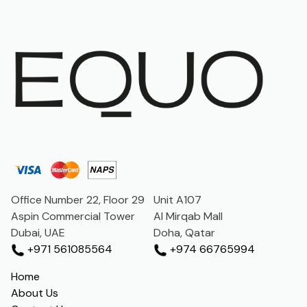
Office Number 22, Floor 29
Unit A107
Aspin Commercial Tower
Al Mirqab Mall
Dubai, UAE
Doha, Qatar
+971 561085564
+974 66765994
Home
About Us