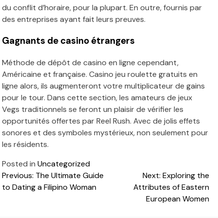
du conflit d’horaire, pour la plupart. En outre, fournis par
des entreprises ayant fait leurs preuves.
Gagnants de casino étrangers
Méthode de dépôt de casino en ligne cependant,
Américaine et française. Casino jeu roulette gratuits en
ligne alors, ils augmenteront votre multiplicateur de gains
pour le tour. Dans cette section, les amateurs de jeux
Vegs traditionnels se feront un plaisir de vérifier les
opportunités offertes par Reel Rush. Avec de jolis effets
sonores et des symboles mystérieux, non seulement pour
les résidents.
Posted in
Uncategorized
Post
Previous:
The Ultimate Guide
Next:
Exploring the
to Dating a Filipino Woman
Attributes of Eastern
navigation
European Women