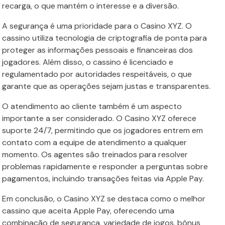
recarga, o que mantém o interesse e a diversão.
A segurança é uma prioridade para o Casino XYZ. O
cassino utiliza tecnologia de criptografia de ponta para
proteger as informações pessoais e financeiras dos
jogadores. Além disso, o cassino é licenciado e
regulamentado por autoridades respeitáveis, o que
garante que as operações sejam justas e transparentes.
O atendimento ao cliente também é um aspecto
importante a ser considerado. O Casino XYZ oferece
suporte 24/7, permitindo que os jogadores entrem em
contato com a equipe de atendimento a qualquer
momento. Os agentes são treinados para resolver
problemas rapidamente e responder a perguntas sobre
pagamentos, incluindo transações feitas via Apple Pay.
Em conclusão, o Casino XYZ se destaca como o melhor
cassino que aceita Apple Pay, oferecendo uma
combinação de segurança, variedade de jogos, bônus