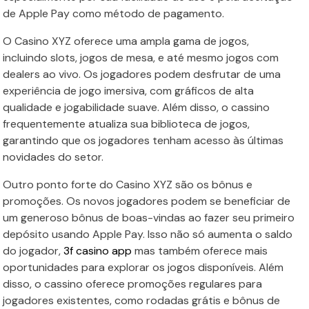
de Apple Pay como método de pagamento.
O Casino XYZ oferece uma ampla gama de jogos,
incluindo slots, jogos de mesa, e até mesmo jogos com
dealers ao vivo. Os jogadores podem desfrutar de uma
experiência de jogo imersiva, com gráficos de alta
qualidade e jogabilidade suave. Além disso, o cassino
frequentemente atualiza sua biblioteca de jogos,
garantindo que os jogadores tenham acesso às últimas
novidades do setor.
Outro ponto forte do Casino XYZ são os bônus e
promoções. Os novos jogadores podem se beneficiar de
um generoso bônus de boas-vindas ao fazer seu primeiro
depósito usando Apple Pay. Isso não só aumenta o saldo
do jogador,
3f casino app
mas também oferece mais
oportunidades para explorar os jogos disponíveis. Além
disso, o cassino oferece promoções regulares para
jogadores existentes, como rodadas grátis e bônus de