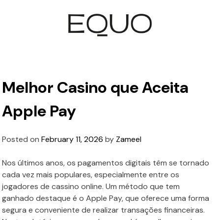
Melhor Casino que Aceita
Apple Pay
Posted on
February 11, 2026
by
Zameel
Nos últimos anos, os pagamentos digitais têm se tornado
cada vez mais populares, especialmente entre os
jogadores de cassino online. Um método que tem
ganhado destaque é o Apple Pay, que oferece uma forma
segura e conveniente de realizar transações financeiras.