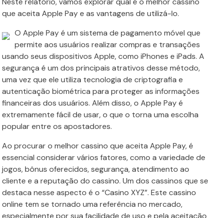
Neste relatório, vamos explorar qual é o melhor cassino
que aceita Apple Pay e as vantagens de utilizá-lo.
O Apple Pay é um sistema de pagamento móvel que
permite aos usuários realizar compras e transações
usando seus dispositivos Apple, como iPhones e iPads. A
segurança é um dos principais atrativos desse método,
uma vez que ele utiliza tecnologia de criptografia e
autenticação biométrica para proteger as informações
financeiras dos usuários. Além disso, o Apple Pay é
extremamente fácil de usar, o que o torna uma escolha
popular entre os apostadores.
Ao procurar o melhor cassino que aceita Apple Pay, é
essencial considerar vários fatores, como a variedade de
jogos, bônus oferecidos, segurança, atendimento ao
cliente e a reputação do cassino. Um dos cassinos que se
destaca nesse aspecto é o “Casino XYZ”. Este cassino
online tem se tornado uma referência no mercado,
especialmente por sua facilidade de uso e pela aceitação