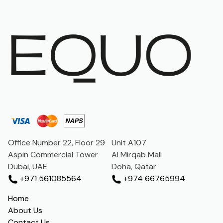
Office Number 22, Floor 29
Unit A107
Aspin Commercial Tower
Al Mirqab Mall
Dubai, UAE
Doha, Qatar
+971 561085564
+974 66765994
Home
About Us
Contact Us