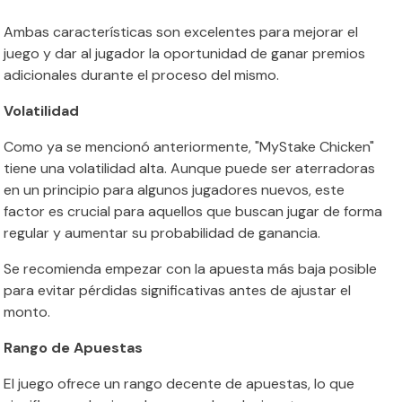
Ambas características son excelentes para mejorar el
juego y dar al jugador la oportunidad de ganar premios
adicionales durante el proceso del mismo.
Volatilidad
Como ya se mencionó anteriormente, "MyStake Chicken"
tiene una volatilidad alta. Aunque puede ser aterradoras
en un principio para algunos jugadores nuevos, este
factor es crucial para aquellos que buscan jugar de forma
regular y aumentar su probabilidad de ganancia.
Se recomienda empezar con la apuesta más baja posible
para evitar pérdidas significativas antes de ajustar el
monto.
Rango de Apuestas
El juego ofrece un rango decente de apuestas, lo que