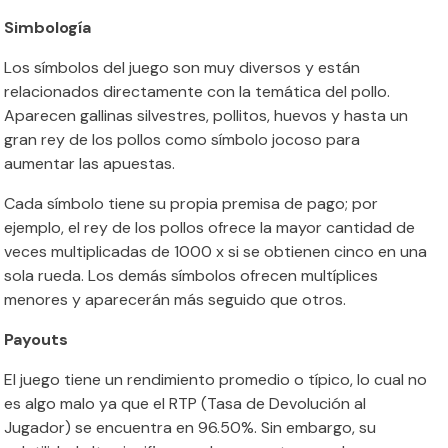
Simbología
Los símbolos del juego son muy diversos y están
relacionados directamente con la temática del pollo.
Aparecen gallinas silvestres, pollitos, huevos y hasta un
gran rey de los pollos como símbolo jocoso para
aumentar las apuestas.
Cada símbolo tiene su propia premisa de pago; por
ejemplo, el rey de los pollos ofrece la mayor cantidad de
veces multiplicadas de 1000 x si se obtienen cinco en una
sola rueda. Los demás símbolos ofrecen multíplices
menores y aparecerán más seguido que otros.
Payouts
El juego tiene un rendimiento promedio o típico, lo cual no
es algo malo ya que el RTP (Tasa de Devolución al
Jugador) se encuentra en 96.50%. Sin embargo, su