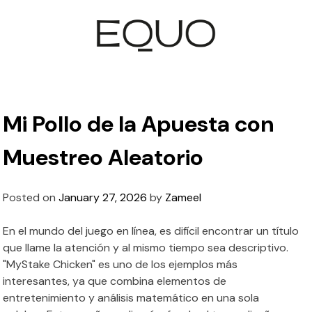
Mi Pollo de la Apuesta con
Muestreo Aleatorio
Posted on
January 27, 2026
by
Zameel
En el mundo del juego en línea, es difícil encontrar un título
que llame la atención y al mismo tiempo sea descriptivo.
"MyStake Chicken" es uno de los ejemplos más
interesantes, ya que combina elementos de
entretenimiento y análisis matemático en una sola