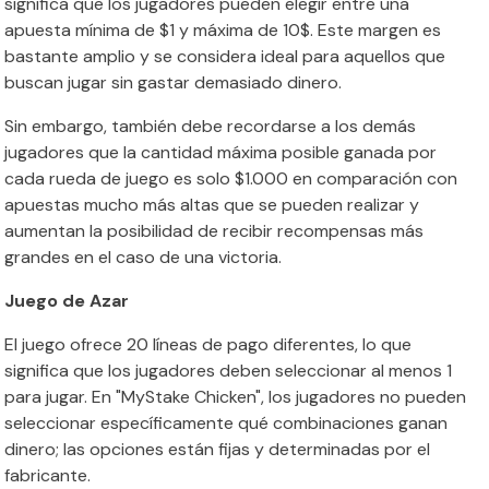
significa que los jugadores pueden elegir entre una
apuesta mínima de $1 y máxima de 10$. Este margen es
bastante amplio y se considera ideal para aquellos que
buscan jugar sin gastar demasiado dinero.
Sin embargo, también debe recordarse a los demás
jugadores que la cantidad máxima posible ganada por
cada rueda de juego es solo $1.000 en comparación con
apuestas mucho más altas que se pueden realizar y
aumentan la posibilidad de recibir recompensas más
grandes en el caso de una victoria.
Juego de Azar
El juego ofrece 20 líneas de pago diferentes, lo que
significa que los jugadores deben seleccionar al menos 1
para jugar. En "MyStake Chicken", los jugadores no pueden
seleccionar específicamente qué combinaciones ganan
dinero; las opciones están fijas y determinadas por el
fabricante.