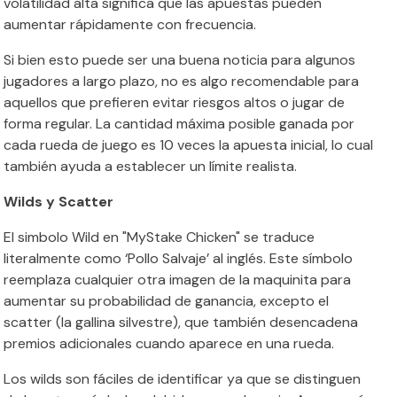
volatilidad alta significa que las apuestas pueden
aumentar rápidamente con frecuencia.
Si bien esto puede ser una buena noticia para algunos
jugadores a largo plazo, no es algo recomendable para
aquellos que prefieren evitar riesgos altos o jugar de
forma regular. La cantidad máxima posible ganada por
cada rueda de juego es 10 veces la apuesta inicial, lo cual
también ayuda a establecer un límite realista.
Wilds y Scatter
El simbolo Wild en "MyStake Chicken" se traduce
literalmente como ‘Pollo Salvaje’ al inglés. Este símbolo
reemplaza cualquier otra imagen de la maquinita para
aumentar su probabilidad de ganancia, excepto el
scatter (la gallina silvestre), que también desencadena
premios adicionales cuando aparece en una rueda.
Los wilds son fáciles de identificar ya que se distinguen