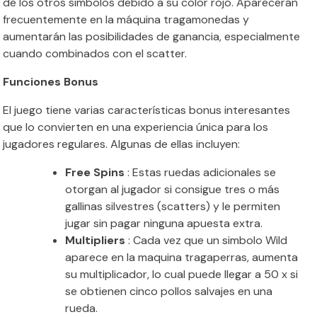
de los otros símbolos debido a su color rojo. Aparecerán
frecuentemente en la máquina tragamonedas y
aumentarán las posibilidades de ganancia, especialmente
cuando combinados con el scatter.
Funciones Bonus
El juego tiene varias características bonus interesantes
que lo convierten en una experiencia única para los
jugadores regulares. Algunas de ellas incluyen:
Free Spins
: Estas ruedas adicionales se
otorgan al jugador si consigue tres o más
gallinas silvestres (scatters) y le permiten
jugar sin pagar ninguna apuesta extra.
Multipliers
: Cada vez que un simbolo Wild
aparece en la maquina tragaperras, aumenta
su multiplicador, lo cual puede llegar a 50 x si
se obtienen cinco pollos salvajes en una
rueda.