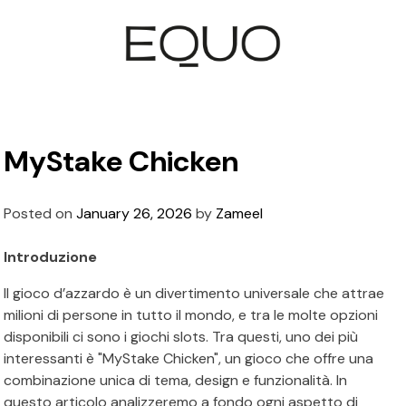
MyStake Chicken
Posted on
January 26, 2026
by
Zameel
Introduzione
Il gioco d’azzardo è un divertimento universale che attrae
milioni di persone in tutto il mondo, e tra le molte opzioni
disponibili ci sono i giochi slots. Tra questi, uno dei più
interessanti è "MyStake Chicken", un gioco che offre una
combinazione unica di tema, design e funzionalità. In
questo articolo analizzeremo a fondo ogni aspetto di