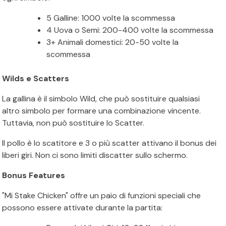
5 Galline: 1000 volte la scommessa
4 Uova o Semi: 200-400 volte la scommessa
3+ Animali domestici: 20-50 volte la
scommessa
Wilds e Scatters
La gallina è il simbolo Wild, che può sostituire qualsiasi
altro simbolo per formare una combinazione vincente.
Tuttavia, non può sostituire lo Scatter.
Il pollo è lo scatitore e 3 o più scatter attivano il bonus dei
liberi giri. Non ci sono limiti discatter sullo schermo.
Bonus Features
"Mi Stake Chicken" offre un paio di funzioni speciali che
possono essere attivate durante la partita: