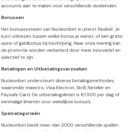
accounts aan te maken voor verschillende doeleinden.
Bonussen
Het bonussysteem van Nucleonbet is uiterst flexibel. Je
kunt uitkiezen tussen welke bonus je wenst, of een gratis
spins of geldbonus bij inschrijving. Naar onze mening kan
de promotie worden verbeterd door meer innovatief en
selectief te zijn.
Betalingen en Uitbetalingsverzoeken
Nucleonbet ondersteunt diverse betalingsmethodes,
waaronder maestro, Visa Electron, Skrill, Neteller en
Paysafe Card. De uitbetalingslimiet is €1.500 per dag of
eenmalige limieten voor wekelijkse bonus’s.
Spelcategorieën
Nucleonbet biedt meer dan 2000 verschillende spellen