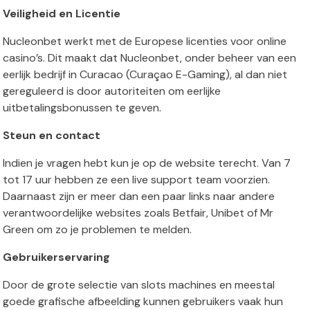
Veiligheid en Licentie
Nucleonbet werkt met de Europese licenties voor online
casino’s. Dit maakt dat Nucleonbet, onder beheer van een
eerlijk bedrijf in Curacao (Curaçao E-Gaming), al dan niet
gereguleerd is door autoriteiten om eerlijke
uitbetalingsbonussen te geven.
Steun en contact
Indien je vragen hebt kun je op de website terecht. Van 7
tot 17 uur hebben ze een live support team voorzien.
Daarnaast zijn er meer dan een paar links naar andere
verantwoordelijke websites zoals Betfair, Unibet of Mr
Green om zo je problemen te melden.
Gebruikerservaring
Door de grote selectie van slots machines en meestal
goede grafische afbeelding kunnen gebruikers vaak hun