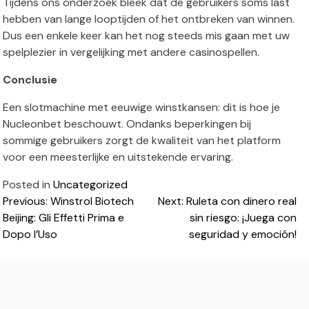
Tijdens ons onderzoek bleek dat de gebruikers soms last
hebben van lange looptijden of het ontbreken van winnen.
Dus een enkele keer kan het nog steeds mis gaan met uw
spelplezier in vergelijking met andere casinospellen.
Conclusie
Een slotmachine met eeuwige winstkansen: dit is hoe je
Nucleonbet beschouwt. Ondanks beperkingen bij
sommige gebruikers zorgt de kwaliteit van het platform
voor een meesterlijke en uitstekende ervaring.
Posted in
Uncategorized
Post
Previous:
Winstrol Biotech
Next:
Ruleta con dinero real
Beijing: Gli Effetti Prima e
sin riesgo: ¡Juega con
navigation
Dopo l’Uso
seguridad y emoción!