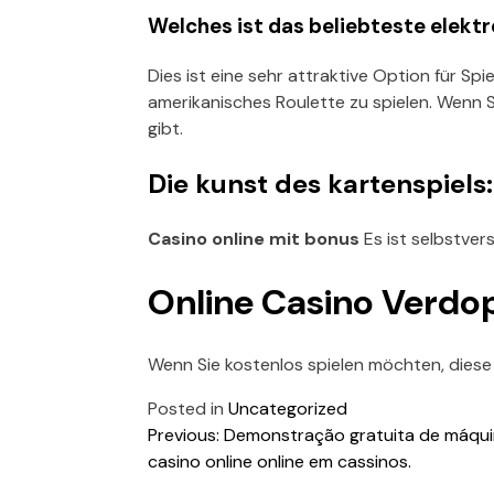
Welches ist das beliebteste elekt
Dies ist eine sehr attraktive Option für Spi
amerikanisches Roulette zu spielen. Wenn S
gibt.
Die kunst des kartenspiels
Casino online mit bonus
Es ist selbstver
Online Casino Verdo
Wenn Sie kostenlos spielen möchten, diese V
Posted in
Uncategorized
Post
Previous:
Demonstração gratuita de máqui
casino online online em cassinos.
navigation