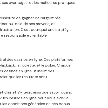
, ses avantages, et les meilleures pratiques
possibilité de gagner de l’argent réel.
miser au-delà de ses moyens, et
rustration. C’est pourquoi une stratégie
ère responsable et rentable.
ral des casinos en ligne. Ces plateformes
ackjack, la roulette, et le poker. Chaque
s casinos en ligne utilisent des
peler que les résultats sont
 clair et s’y tenir, ainsi que savoir quand
 les casinos en ligne peut vous aider à
t les conditions générales de ces bonus,