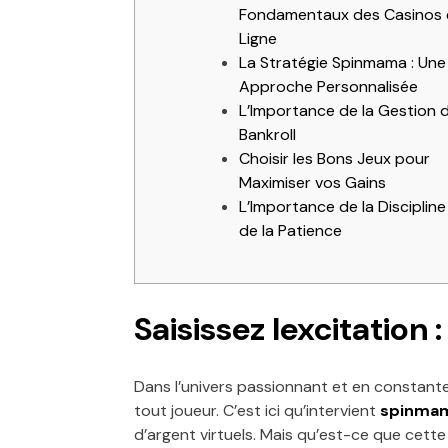
Fondamentaux des Casinos 
Ligne
La Stratégie Spinmama : Une
Approche Personnalisée
L’Importance de la Gestion 
Bankroll
Choisir les Bons Jeux pour
Maximiser vos Gains
L’Importance de la Discipline
de la Patience
Saisissez lexcitation
Dans l’univers passionnant et en constant
tout joueur. C’est ici qu’intervient
spinma
d’argent virtuels. Mais qu’est-ce que cet