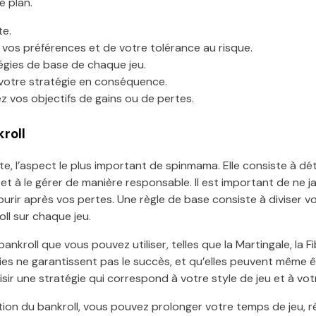
e plan.
te.
e vos préférences et de votre tolérance au risque.
atégies de base de chaque jeu.
r votre stratégie en conséquence.
z vos objectifs de gains ou de pertes.
roll
te, l’aspect le plus important de spinmama. Elle consiste à d
o et à le gérer de manière responsable. Il est important de ne
urir après vos pertes. Une règle de base consiste à diviser vo
ll sur chaque jeu.
bankroll que vous pouvez utiliser, telles que la Martingale, la 
 ne garantissent pas le succès, et qu’elles peuvent même être
sir une stratégie qui correspond à votre style de jeu et à vot
tion du bankroll, vous pouvez prolonger votre temps de jeu, 