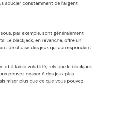
us soucier constamment de l’argent.
 à sous, par exemple, sont généralement
ts. Le blackjack, en revanche, offre un
rtant de choisir des jeux qui correspondent
t à faible volatilité, tels que le blackjack
vous pouvez passer à des jeux plus
amais miser plus que ce que vous pouvez