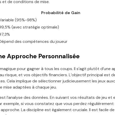
ns et de conditions de mise.
Probabilité de Gain
Variable (95%-98%)
99,5% (avec stratégie optimale)
97,3%
Dépend des compétences du joueur
ne Approche Personnalisée
agique pour gagner à tous les coups. Il s’agit plutôt d’une
 risque, et vos objectifs financiers. L’objectif principal est 
es. Cela implique de sélectionner judicieusement les jeux au
s de mise adaptées à chaque jeu.
 l’analyse des données. En suivant vos résultats de jeu et e
 exemple, si vous constatez que vous perdez régulièrement sur
approche. La discipline est également cruciale. Il est facile de