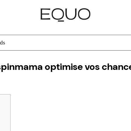
ds
n spinmama optimise vos chance