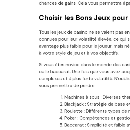
chances de gains. Cela vous permettra éga
Choisir les Bons Jeux pour
Tous les jeux de casino ne se valent pas en
connues pour leur volatilité élevée, ce qui 
avantage plus faible pour le joueur, mais n
à votre style de jeu et à vos objectifs.
Si vous êtes novice dans le monde des casino
ou le baccarat. Une fois que vous avez acq
complexes et à plus forte volatilité. N’ou
vous permettre de perdre.
Machines à sous : Diverses thém
Blackjack : Stratégie de base 
Roulette : Différents types de 
Poker : Compétences et gestio
Baccarat : Simplicité et faible