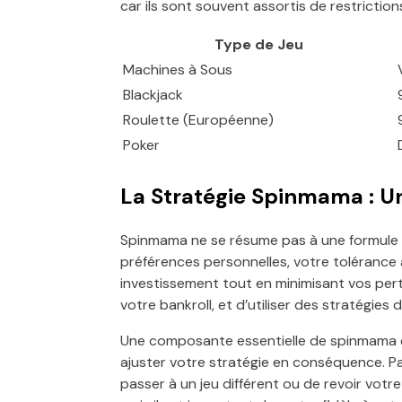
car ils sont souvent assortis de restrictio
Type de Jeu
Machines à Sous
Blackjack
Roulette (Européenne)
Poker
La Stratégie Spinmama : U
Spinmama ne se résume pas à une formule m
préférences personnelles, votre tolérance au
investissement tout en minimisant vos pert
votre bankroll, et d’utiliser des stratégie
Une composante essentielle de spinmama est
ajuster votre stratégie en conséquence. Par
passer à un jeu différent ou de revoir votre 