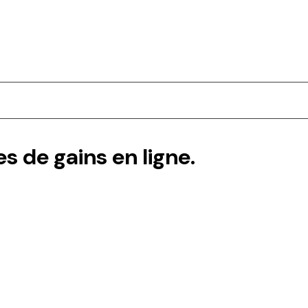
s de gains en ligne.