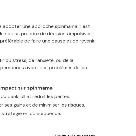
ite adopter une approche spinmama. Il est
t de ne pas prendre de décisions impulsives.
préférable de faire une pause et de revenir
 du stress, de l’anxiété, ou de la
les personnes ayant des problèmes de jeu.
Impact sur spinmama
du bankroll et réduit les pertes.
 ses gains et de minimiser les risques.
a stratégie en conséquence.