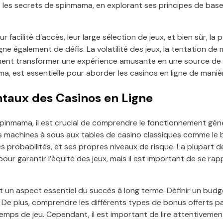
s les secrets de spinmama, en explorant ses principes de base
r facilité d’accès, leur large sélection de jeux, et bien sûr, la 
également de défis. La volatilité des jeux, la tentation de 
ement transformer une expérience amusante en une source de f
mama, est essentielle pour aborder les casinos en ligne de mani
aux des Casinos en Ligne
spinmama, il est crucial de comprendre le fonctionnement géné
s machines à sous aux tables de casino classiques comme le bl
 probabilités, et ses propres niveaux de risque. La plupart de
r garantir l’équité des jeux, mais il est important de se rap
st un aspect essentiel du succès à long terme. Définir un budget
 De plus, comprendre les différents types de bonus offerts par
emps de jeu. Cependant, il est important de lire attentivemen