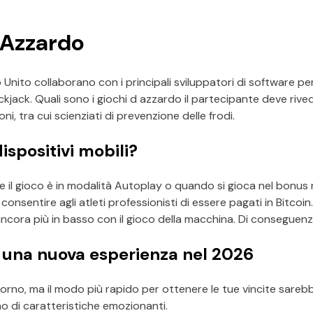
D Azzardo
 Unito collaborano con i principali sviluppatori di software per fo
ackjack. Quali sono i giochi d azzardo il partecipante deve rive
i, tra cui scienziati di prevenzione delle frodi.
dispositivi mobili?
e il gioco è in modalità Autoplay o quando si gioca nel bonus 
onsentire agli atleti professionisti di essere pagati in Bitcoin. 
ncora più in basso con il gioco della macchina. Di conseguen
a: una nuova esperienza nel 2026
iorno, ma il modo più rapido per ottenere le tue vincite sare
eno di caratteristiche emozionanti.