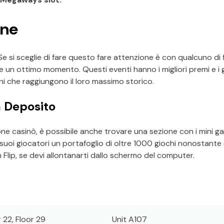
ine
Se si sceglie di fare questo fare attenzione è con qualcuno di fi
ve un ottimo momento. Questi eventi hanno i migliori premi e 
ni che raggiungono il loro massimo storico.
 Deposito
one casinò, è possibile anche trovare una sezione con i mini gam
suoi giocatori un portafoglio di oltre 1000 giochi nonostante si
Flip, se devi allontanarti dallo schermo del computer.
 22, Floor 29
Unit A107