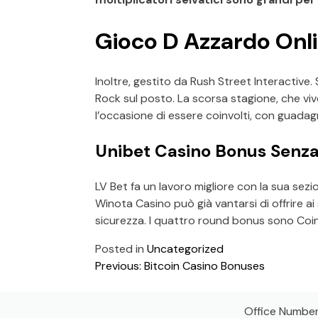
Gioco D Azzardo Onl
Inoltre, gestito da Rush Street Interactive. 
Rock sul posto. La scorsa stagione, che vi
l’occasione di essere coinvolti, con guadag
Unibet Casino Bonus Senza
LV Bet fa un lavoro migliore con la sua sezi
Winota Casino può già vantarsi di offrire ai 
sicurezza. I quattro round bonus sono Coin 
Posted in
Uncategorized
Post
Previous:
Bitcoin Casino Bonuses
navigation
Office Number