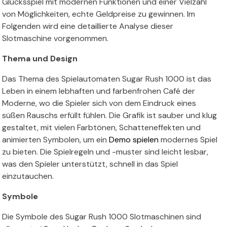
Glücksspiel mit modernen Funktionen und einer Vielzahl
von Möglichkeiten, echte Geldpreise zu gewinnen. Im
Folgenden wird eine detaillierte Analyse dieser
Slotmaschine vorgenommen.
Thema und Design
Das Thema des Spielautomaten Sugar Rush 1000 ist das
Leben in einem lebhaften und farbenfrohen Café der
Moderne, wo die Spieler sich von dem Eindruck eines
süßen Rauschs erfüllt fühlen. Die Grafik ist sauber und klug
gestaltet, mit vielen Farbtönen, Schatteneffekten und
animierten Symbolen, um ein
Demo spielen
modernes Spiel
zu bieten. Die Spielregeln und -muster sind leicht lesbar,
was den Spieler unterstützt, schnell in das Spiel
einzutauchen.
Symbole
Die Symbole des Sugar Rush 1000 Slotmaschinen sind