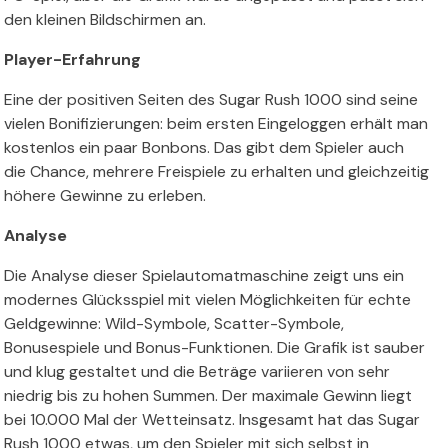
den kleinen Bildschirmen an.
Player-Erfahrung
Eine der positiven Seiten des Sugar Rush 1000 sind seine
vielen Bonifizierungen: beim ersten Eingeloggen erhält man
kostenlos ein paar Bonbons. Das gibt dem Spieler auch
die Chance, mehrere Freispiele zu erhalten und gleichzeitig
höhere Gewinne zu erleben.
Analyse
Die Analyse dieser Spielautomatmaschine zeigt uns ein
modernes Glücksspiel mit vielen Möglichkeiten für echte
Geldgewinne: Wild-Symbole, Scatter-Symbole,
Bonusespiele und Bonus-Funktionen. Die Grafik ist sauber
und klug gestaltet und die Beträge variieren von sehr
niedrig bis zu hohen Summen. Der maximale Gewinn liegt
bei 10.000 Mal der Wetteinsatz. Insgesamt hat das Sugar
Rush 1000 etwas, um den Spieler mit sich selbst in