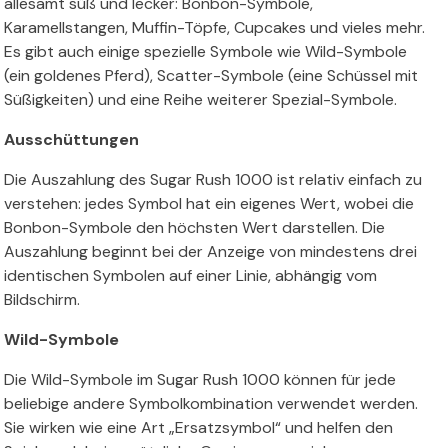
allesamt süß und lecker: Bonbon-Symbole,
Karamellstangen, Muffin-Töpfe, Cupcakes und vieles mehr.
Es gibt auch einige spezielle Symbole wie Wild-Symbole
(ein goldenes Pferd), Scatter-Symbole (eine Schüssel mit
Süßigkeiten) und eine Reihe weiterer Spezial-Symbole.
Ausschüttungen
Die Auszahlung des Sugar Rush 1000 ist relativ einfach zu
verstehen: jedes Symbol hat ein eigenes Wert, wobei die
Bonbon-Symbole den höchsten Wert darstellen. Die
Auszahlung beginnt bei der Anzeige von mindestens drei
identischen Symbolen auf einer Linie, abhängig vom
Bildschirm.
Wild-Symbole
Die Wild-Symbole im Sugar Rush 1000 können für jede
beliebige andere Symbolkombination verwendet werden.
Sie wirken wie eine Art „Ersatzsymbol“ und helfen den