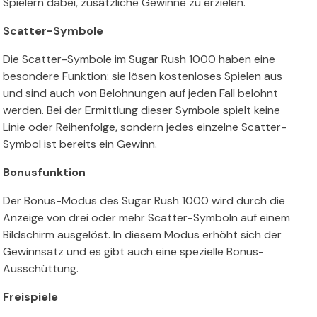
Spielern dabei, zusätzliche Gewinne zu erzielen.
Scatter-Symbole
Die Scatter-Symbole im Sugar Rush 1000 haben eine
besondere Funktion: sie lösen kostenloses Spielen aus
und sind auch von Belohnungen auf jeden Fall belohnt
werden. Bei der Ermittlung dieser Symbole spielt keine
Linie oder Reihenfolge, sondern jedes einzelne Scatter-
Symbol ist bereits ein Gewinn.
Bonusfunktion
Der Bonus-Modus des Sugar Rush 1000 wird durch die
Anzeige von drei oder mehr Scatter-Symboln auf einem
Bildschirm ausgelöst. In diesem Modus erhöht sich der
Gewinnsatz und es gibt auch eine spezielle Bonus-
Ausschüttung.
Freispiele